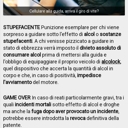
Cellulare alla guida, arriva il giro di vite?
STUPEFACENTE
Punizione esemplare per chi viene
sorpreso a guidare sotto l'effetto di
alcol
o
sostanze
stupefacenti
. A chi venisse pizzicato a guidare in
stato di ebbrezza verrà imposto il
divieto assoluto di
consumare alcol
prima di mettersi alla guida e
l'obbligo di equipaggiare il proprio veicolo di
alcolock
,
quel dispositivo che accerta la quantità di alcol in
corpo e che, in caso di positività,
impedisce
l'avviamento
del motore.
GAME OVER
In caso di reati particolarmente gravi, tra i
quali
incidenti mortali
sotto effetto di alcol e droghe
ma anche la
fuga dopo aver provocato un incidente
,
potrebbe essere introdotta la
revoca
definitiva della
patente.