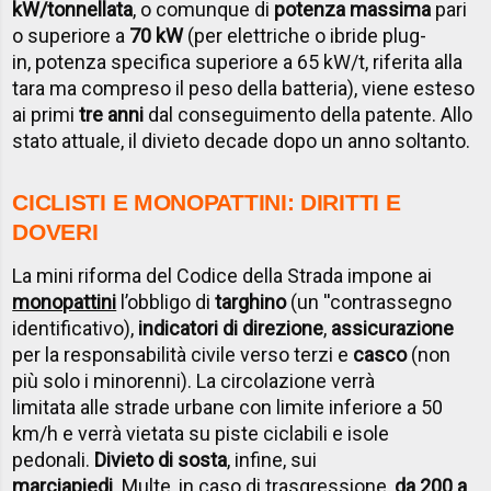
kW/tonnellata
, o comunque di
potenza massima
pari
o superiore a
70 kW
(per elettriche o ibride plug-
in, potenza specifica superiore a 65 kW/t, riferita alla
tara ma compreso il peso della batteria), viene esteso
ai primi
tre anni
dal conseguimento della patente. Allo
stato attuale, il divieto decade dopo un anno soltanto.
CICLISTI E MONOPATTINI: DIRITTI E
DOVERI
La mini riforma del Codice della Strada impone ai
monopattini
l’obbligo di
targhino
(un ''contrassegno
identificativo),
indicatori di direzione
,
assicurazione
per la responsabilità civile verso terzi
e
casco
(non
più solo i minorenni). La circolazione verrà
limitata alle strade urbane con limite inferiore a 50
km/h e verrà vietata su piste ciclabili e isole
pedonali.
Divieto di sosta
, infine, sui
marciapiedi
. Multe, in caso di trasgressione,
da 200 a