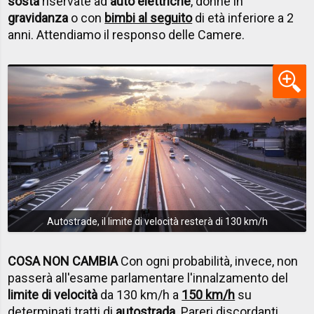
sosta
riservate ad
auto elettriche
, donne in
gravidanza
o con
bimbi al seguito
di età inferiore a 2
anni. Attendiamo il responso delle Camere.
Autostrade, il limite di velocità resterà di 130 km/h
COSA NON CAMBIA
Con ogni probabilità, invece, non
passerà all'esame parlamentare l'innalzamento del
limite di velocità
da 130 km/h a
150 km/h
su
determinati tratti di
autostrada
. Pareri discordanti