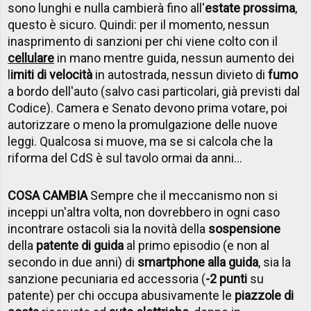
sono lunghi e nulla cambierà fino all'
estate prossima
,
questo è sicuro. Quindi: per il momento, nessun
inasprimento di sanzioni per chi viene colto con il
cellulare
in mano mentre guida, nessun aumento dei
l
imiti di velocità
in autostrada, nessun divieto di
fumo
a bordo dell'auto (salvo casi particolari, già previsti dal
Codice). Camera e Senato devono prima votare, poi
autorizzare o meno la promulgazione delle nuove
leggi. Qualcosa si muove, ma se si calcola che la
riforma del CdS è sul tavolo ormai da anni...
COSA CAMBIA
Sempre che il meccanismo non si
inceppi un'altra volta, non dovrebbero in ogni caso
incontrare ostacoli sia la novità della
sospensione
della
patente di guida
al primo episodio (e non al
secondo in due anni) di
smartphone alla guida
, sia la
sanzione pecuniaria ed accessoria (
-2 punti
su
patente) per chi occupa abusivamente le
piazzole di