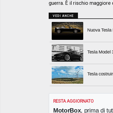
guerra. È il rischio maggiore
VEDI ANCHE
Nuova Tesla R
Tesla Model 3
Tesla costruir
RESTA AGGIORNATO
MotorBox
, prima di tutt