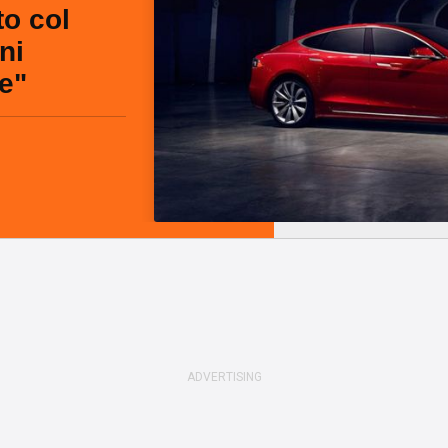
to col
ni
e"