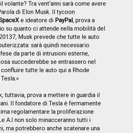
il volante? Tra vent'anni sarà come avere
Parola di Elon Musk. Il tycoon
SpaceX
e ideatore di
PayPal
, prova a
io su quanto ci attende nella mobilità del
 20137, Musk prevede che tutte le auto
uterizzata: sarà quindi necessario
ifese da parte di intrusioni esterne,
 cosa succederebbe se entrassero nel
confluire tutte le auto qui a Rhode
 Tesla.»
 tuttavia, prova a mettere in guardia il
ani. Il fondatore di Tesla è fermamente
ima regolamentare la proliferazione
«Le A.I non solo minacceranno tutti i
mani, ma potrebbero anche scatenare una