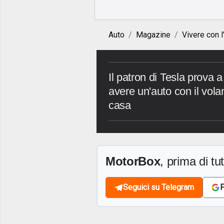
Auto
Magazine
Vivere con l
Il patron di Tesla prova a
avere un'auto con il volan
casa
MotorBox
, prima di tutt
Seguici su Telegram
F