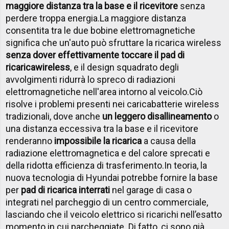
maggiore distanza tra la base e il ricevitore
senza
perdere troppa energia.
La maggiore distanza
consentita tra le due bobine elettromagnetiche
significa che un'auto può sfruttare la ricarica wireless
senza dover effettivamente toccare il pad di
ricarica
wireless
, e il design squadrato degli
avvolgimenti ridurrà lo spreco di radiazioni
elettromagnetiche nell'area intorno al veicolo.
Ciò
risolve i problemi presenti nei caricabatterie wireless
tradizionali, dove anche
un leggero disallineamento
o
una distanza eccessiva tra la base e il ricevitore
renderanno
impossibile la ricarica
a causa della
radiazione elettromagnetica e del calore sprecati e
della ridotta efficienza di trasferimento.
In teoria, la
nuova tecnologia di Hyundai potrebbe fornire la base
per
pad di ricarica interrati
nel garage di casa o
integrati nel parcheggio di un centro commerciale,
lasciando che il veicolo elettrico si ricarichi nell’esatto
momento in cui parcheggiate. Di fatto, ci sono già