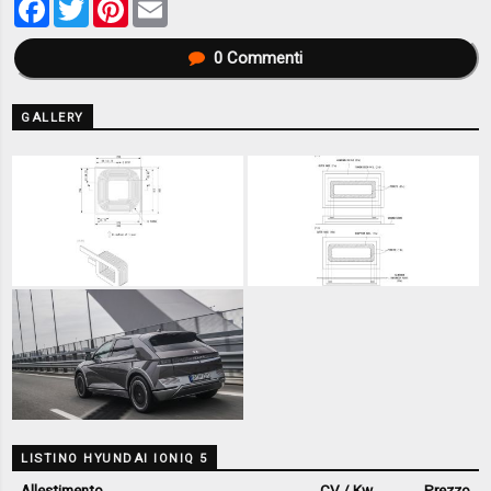
Facebook
Twitter
Pinterest
Email
0
Commenti
GALLERY
LISTINO HYUNDAI IONIQ 5
Allestimento
CV / Kw
Prezzo