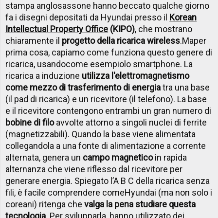
stampa anglosassone hanno beccato qualche giorno
fa i disegni depositati da Hyundai presso il
Korean
Intellectual Property Office
(KIPO)
, che mostrano
chiaramente il
progetto della ricarica wireless
.
Ma
per
prima cosa, capiamo come funziona questo genere di
ricarica, usando
come esempio
lo smartphone. La
ricarica a induzione
utilizza l'elettromagnetismo
come mezzo di trasferimento di energia
tra una base
(il pad di ricarica) e un ricevitore (il telefono). La base
e il ricevitore contengono entrambi un gran numero di
bobine di filo
avvolte attorno a singoli nuclei di ferrite
(magnetizzabili). Quando la base viene alimentata
collegandola a una fonte di alimentazione a corrente
alternata, genera un
campo magnetico
in rapida
alternanza che viene riflesso dal ricevitore per
generare energia. Spiegato l’A B C della ricarica senza
fili, è facile comprendere come
Hyundai (ma non solo i
coreani) ritenga che
valga la pena studiare questa
tecnologia
. Per svilupparla, hanno utilizzato dei