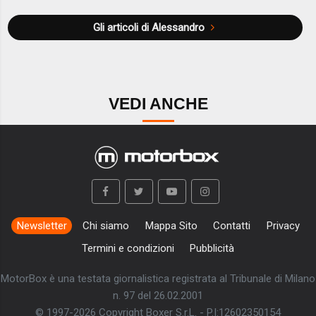
Gli articoli di Alessandro
VEDI ANCHE
Newsletter
Chi siamo
Mappa Sito
Contatti
Privacy
Termini e condizioni
Pubblicità
MotorBox è una testata giornalistica registrata al Tribunale di Milano
n. 97 del 26.02.2001
© 1997-2026 Copyright Boxer S.r.L. - P.I:12602350154