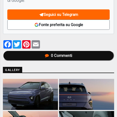
di Google.
Seguici su Telegram
Fonte preferita su Google
Facebook
Twitter
Pinterest
Email
0
Commenti
GALLERY