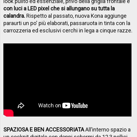
look pulito ed essenziale, privo della griglia frontale e
con luci a LED pixel che si allungano su tutta la
calandra.
Rispetto al passato, nuova Kona aggiunge
paraurti un po' più elaborati, passaruota in tinta con la
carrozzeria ed esclusivi cerchi in lega a cinque razze.
SPAZIOSA E BEN ACCESSORIATA
All’interno spazio a
un cockpit digitale con doppi schermi da 12,3 pollici