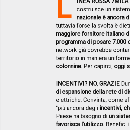
L
INEA ROSSA 7MILA
costruisce un sistema
nazionale è ancora d
tuttavia forse la svolta è di
maggiore fornitore italiano di
programma di posare 7.000 co
network già dovrebbe contar
territorio in maniera unifor
colonnine
. Per capirci,
oggi 
INCENTIVI? NO, GRAZIE
Dun
di espansione della rete di d
elettriche. Convinta, come af
"più ancora degli
incentivi, c
Paese ha bisogno di
un siste
favorisca l'utilizzo
. Benefici