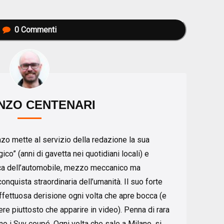
0
Commenti
NZO CENTENARI
nzo mette al servizio della redazione la sua
co” (anni di gavetta nei quotidiani locali) e
ica dell’automobile, mezzo meccanico ma
onquista straordinaria dell’umanità. Il suo forte
ffettuosa derisione ogni volta che apre bocca (e
re piuttosto che apparire in video). Penna di rara
o i Suv coupé. Ogni volta che sale a Milano, si