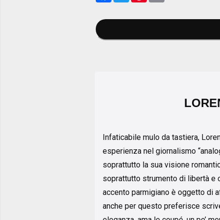
LORE
Infaticabile mulo da tastiera, Lore
esperienza nel giornalismo “analogi
soprattutto la sua visione romant
soprattutto strumento di libertà e c
accento parmigiano è oggetto di a
anche per questo preferisce scrive
eleganza, ama le coupé, un po’ men