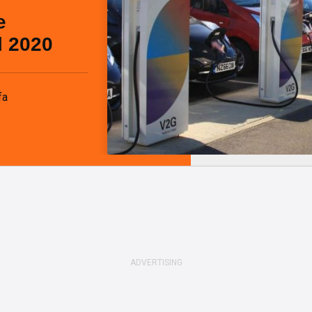
e
l 2020
fa