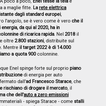
A poco a poco,
Enel tesse la tela
e
 a maglie fitte.
La
rete elettrica
istante dagli standard europei
,
etro l'angolo, se è vero come è vero
che il
 energia, da qui al 2020, ha in
lonnine di ricarica rapida
. Nel
2018
il
e oltre
2.800 stazioni
, distribuite sul
me. Mentre
il target 2022 è di 14.000
siamo a quota 900
colonnine.
que Enel spinge forte sul proprio
piano
istribuzione
di energia per auto
fermato dall'
ad Francesco Starace
, che
he rischiano di drogare il mercato
, il
ma che dell'
auto a zero emissioni
 immateriali - spiega Starace - come
stalli