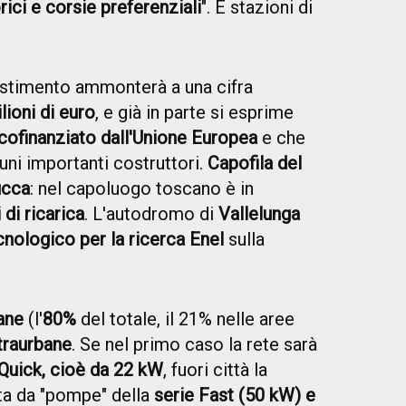
rici e corsie preferenziali
". E stazioni di
stimento ammonterà a una cifra
ilioni di euro
, e già in parte si esprime
 cofinanziato dall'Unione Europea
e che
uni importanti costruttori.
Capofila del
ucca
: nel capoluogo toscano è in
 di ricarica
. L'autodromo di
Vallelunga
cnologico per la ricerca Enel
sulla
ane
(l'
80%
del totale, il 21% nelle aree
traurbane
. Se nel primo caso la rete sarà
 Quick, cioè da 22 kW
, fuori città la
ata da "pompe" della
serie Fast (50 kW) e