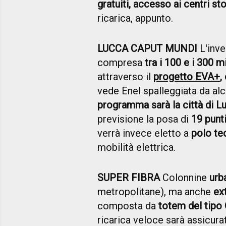
gratuiti, accesso ai centri sto
ricarica, appunto.
LUCCA CAPUT MUNDI
L'inve
compresa
tra i 100 e i 300 m
attraverso il
progetto EVA+
,
vede Enel spalleggiata da alc
programma sarà la città di L
previsione la posa di
19 punti
verrà invece eletto a
polo te
mobilità elettrica.
SUPER FIBRA
Colonnine
urb
metropolitane), ma anche
ex
composta da
totem del tipo
ricarica veloce sarà assicur