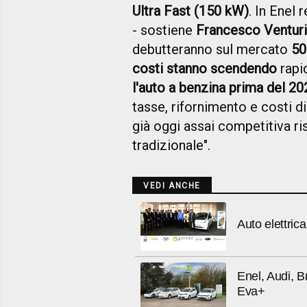
Ultra Fast (150 kW)
. In Enel 
- sostiene
Francesco Venturin
debutteranno sul mercato
50
costi stanno scendendo
rapi
l'auto a benzina prima del 20
tasse, rifornimento e costi d
già oggi assai competitiva ri
tradizionale".
VEDI ANCHE
Auto elettric
Enel, Audi, 
Eva+