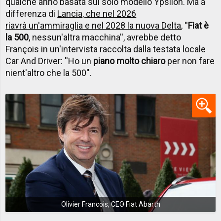
qualche anno basata sul solo modello Ypsilon. Ma a
differenza di
Lancia, che nel 2026
riavrà un'ammiraglia e nel 2028 la nuova Delta
, ''
Fiat è
la 500
, nessun'altra macchina'', avrebbe detto
François in un'intervista raccolta dalla testata locale
Car And Driver: ''Ho un
piano molto chiaro
per non fare
nient'altro che la 500''.
Olivier Francois, CEO Fiat Abarth