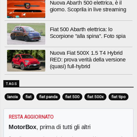
Nuova Abarth 500 elettrica, è il
giorno. Scoprila in live streaming
Fiat 500 Abarth elettrica: lo
Scorpione "alla spina". Foto spia
Nuova Fiat 500X 1.5 T4 Hybrid
RED: prova verità della versione
(quasi) full-hybrid
TAGS
lancia
fiat
fiat panda
fiat 500
fiat 500x
fiat tipo
RESTA AGGIORNATO
MotorBox
, prima di tutti gli altri