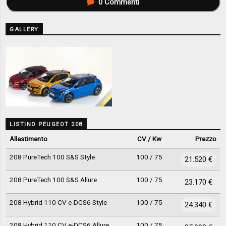
0
Commenti
GALLERY
LISTINO PEUGEOT 208
Allestimento
CV / Kw
Prezzo
208 PureTech 100 S&S Style
100 / 75
21.520 €
208 PureTech 100 S&S Allure
100 / 75
23.170 €
208 Hybrid 110 CV e-DCS6 Style
100 / 75
24.340 €
208 Hybrid 110 CV e-DCS6 Allure
100 / 75