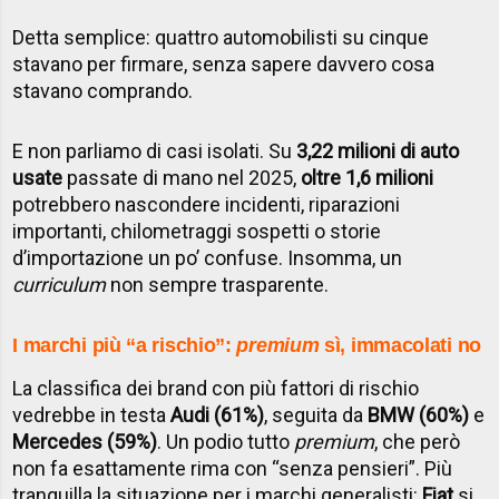
Detta semplice: quattro automobilisti su cinque
stavano per firmare, senza sapere davvero cosa
stavano comprando.
E non parliamo di casi isolati. Su
3,22 milioni di auto
usate
passate di mano nel 2025,
oltre 1,6 milioni
potrebbero nascondere incidenti, riparazioni
importanti, chilometraggi sospetti o storie
d’importazione un po’ confuse. Insomma, un
curriculum
non sempre trasparente.
I marchi più “a rischio”:
premium
sì, immacolati no
La classifica dei brand con più fattori di rischio
vedrebbe in testa
Audi (61%)
, seguita da
BMW (60%)
e
Mercedes (59%)
. Un podio tutto
premium
, che però
non fa esattamente rima con “senza pensieri”. Più
tranquilla la situazione per i marchi generalisti:
Fiat
si