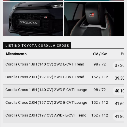
LISTINO TOYOTA COROLLA CROSS
Allestimento
CV / Kw
Pre
Corolla Cross 1.8H (140 CV) 2WD E-CVT Trend
98 / 72
37.300
Corolla Cross 2.0H (197 CV) 2WD E-CVT Trend
152 / 112
39.300
Corolla Cross 1.8H (140 CV) 2WD E-CVT Lounge
98 / 72
40.100
Corolla Cross 2.0H (197 CV) 2WD E-CVT Lounge
152 / 112
41.600
Corolla Cross 2.0H (197 CV) AWD-i E-CVT Trend
152 / 112
41.800