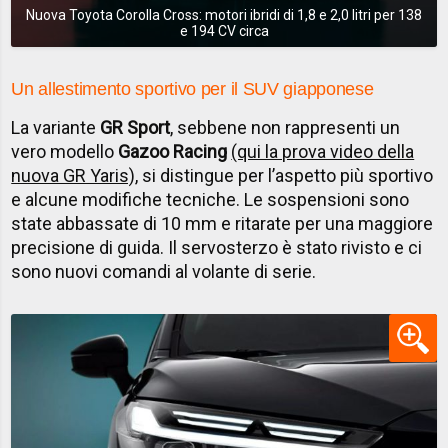
Nuova Toyota Corolla Cross: motori ibridi di 1,8 e 2,0 litri per 138
e 194 CV circa
Un allestimento sportivo per il SUV giapponese
La variante
GR Sport
, sebbene non rappresenti un
vero modello
Gazoo Racing
(qui la prova video della
nuova GR Yaris)
, si distingue per l’aspetto più sportivo
e alcune modifiche tecniche. Le sospensioni sono
state abbassate di 10 mm e ritarate per una maggiore
precisione di guida. Il servosterzo è stato rivisto e ci
sono nuovi
comandi al volante di serie.