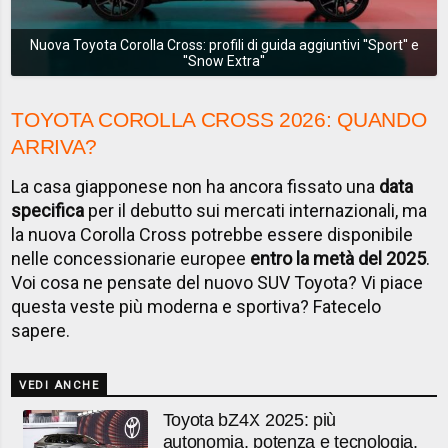
Nuova Toyota Corolla Cross: profili di guida aggiuntivi ''Sport'' e
''Snow Extra''
TOYOTA COROLLA CROSS 2026: QUANDO
ARRIVA?
La casa giapponese non ha ancora fissato una
data
specifica
per il debutto sui mercati internazionali, ma
la nuova Corolla Cross potrebbe essere disponibile
nelle concessionarie europee
entro la metà del 2025
.
Voi cosa ne pensate del nuovo SUV Toyota? Vi piace
questa veste più moderna e sportiva? Fatecelo
sapere.
VEDI ANCHE
Toyota bZ4X 2025: più
autonomia, potenza e tecnologia.