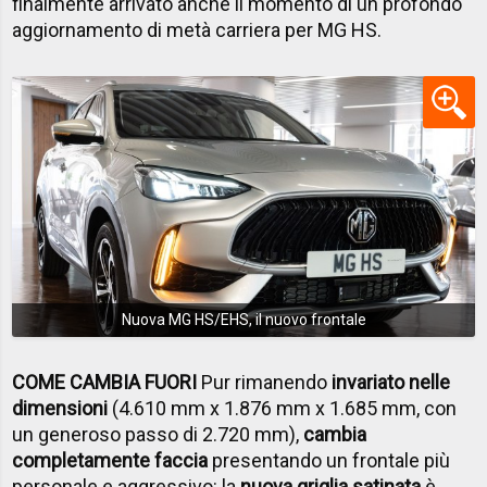
finalmente arrivato anche il momento di un profondo
aggiornamento di metà carriera per MG HS.
Nuova MG HS/EHS, il nuovo frontale
COME CAMBIA FUORI
Pur rimanendo
invariato nelle
dimensioni
(4.610 mm x 1.876 mm x 1.685 mm, con
un generoso passo di 2.720 mm),
cambia
completamente faccia
presentando un frontale più
personale e aggressivo: la
nuova griglia satinata
è