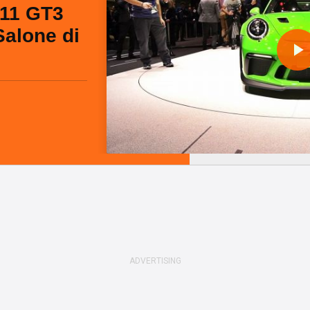
11 GT3
Salone di
l
a
y
i
d
e