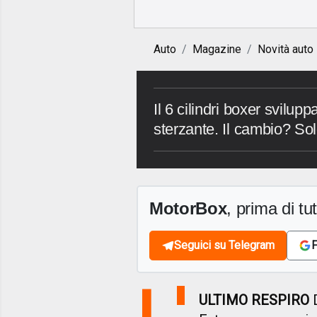
Auto
Magazine
Novità auto
Il 6 cilindri boxer svilupp
sterzante. Il cambio? So
MotorBox
, prima di tutt
Seguici su Telegram
F
L'
ULTIMO RESPIRO
D