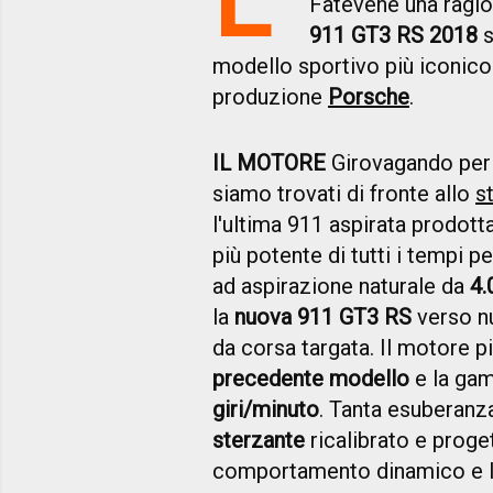
Fatevene una ragio
911 GT3 RS 2018
s
modello sportivo più iconico
produzione
Porsche
.
IL MOTORE
Girovagando per 
siamo trovati di fronte allo
s
l'ultima 911 aspirata prodott
più potente di tutti i tempi pe
ad aspirazione naturale da
4.0
la
nuova 911 GT3 RS
verso nu
da corsa targata. Il motore p
precedente modello
e la gam
giri/minuto
. Tanta esuberanza
sterzante
ricalibrato e proge
comportamento dinamico e l