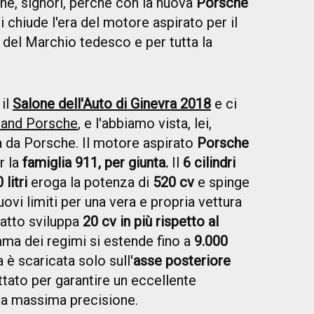
ne, signori, perché con la nuova
Porsche
i chiude l'era del motore aspirato per il
 del Marchio tedesco e per tutta la
il
Salone dell'Auto di Ginevra 2018
e ci
tand Porsche
, e l'abbiamo vista, lei,
a da Porsche. Il motore aspirato
Porsche
r la
famiglia 911, per giunta.
Il
6 cilindri
 litri
eroga la potenza di
520 cv
e spinge
ovi limiti per una vera e propria vettura
iatto sviluppa
20 cv in più rispetto al
ma dei regimi si estende fino a
9.000
 è scaricata solo sull'
asse posteriore
ttato per garantire un eccellente
a massima precisione.