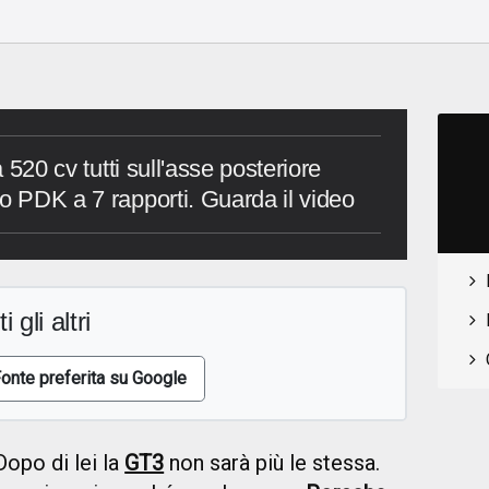
o
a 520 cv tutti sull'asse posteriore
lo PDK a 7 rapporti. Guarda il video
i gli altri
onte preferita su Google
opo di lei la
GT3
non sarà più le stessa.