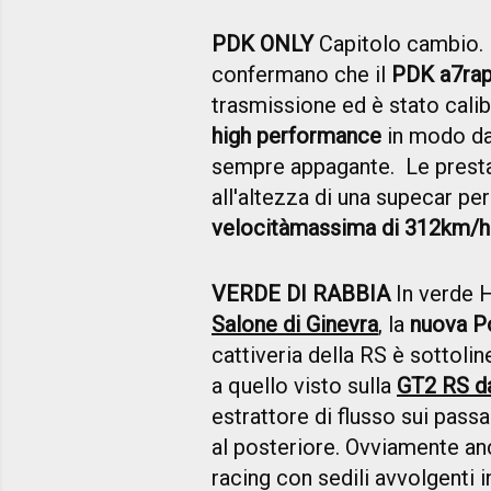
PDK ONLY
Capitolo cambio. L
confermano che il
PDK a
7
ra
trasmissione ed è stato cal
high performance
in modo da
sempre appagante. Le prest
all'altezza di una supecar per 
velocità
massima di 3
12
km/h
VERDE DI RABBIA
In verde H
Salone di Ginevra
, la
nuova P
cattiveria della RS è sottol
a quello visto sulla
GT2 RS d
estrattore di flusso sui passa
al posteriore. Ovviamente an
racing con sedili avvolgenti 