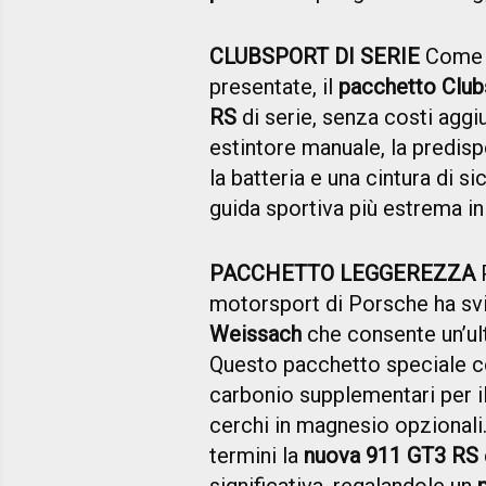
CLUBSPORT DI SERIE
Come p
presentate, il
pacchetto Club
RS
di serie, senza costi aggiun
estintore manuale, la predisp
la batteria e una cintura di s
guida sportiva più estrema in
PACCHETTO LEGGEREZZA
P
motorsport di Porsche ha svi
Weissach
che consente un’ult
Questo pacchetto speciale c
carbonio supplementari per il t
cerchi in magnesio opzionali
termini la
nuova 911 GT3 RS