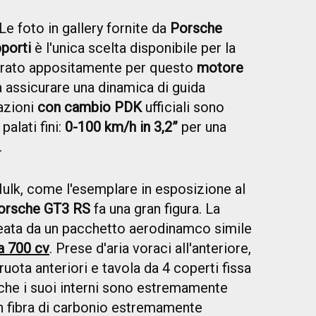
e foto in gallery fornite da
Porsche
pporti
è l'unica scelta disponibile per la
ibrato appositamente per questo
motore
 assicurare una dinamica di guida
azioni
con cambio PDK
ufficiali sono
palati fini:
0-100 km/h in 3,2”
per una
.
ulk, come l'esemplare in esposizione al
orsche GT3 RS
fa una gran figura. La
ineata da un pacchetto aerodinamco simile
a 700 cv
. Prese d'aria voraci all'anteriore,
ruota anteriori e tavola da 4 coperti fissa
che i suoi interni sono estremamente
in fibra di carbonio estremamente