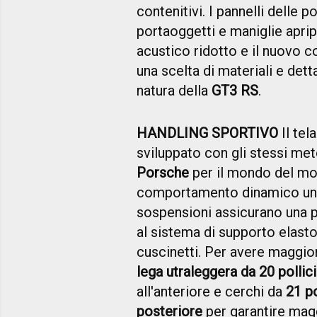
contenitivi. I pannelli delle p
portaoggetti e maniglie apri
acustico ridotto e il nuovo c
una scelta di materiali e det
natura della
GT3 RS
.
HANDLING SPORTIVO
Il tel
sviluppato con gli stessi met
Porsche
per il mondo del mot
comportamento dinamico unico:
sospensioni assicurano una p
al sistema di supporto elas
cuscinetti. Per avere maggiore
lega utraleggera da 20 pollici
all'anteriore e cerchi da
21 p
posteriore
per garantire mag