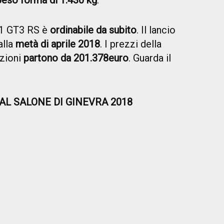
peso forma di 1.430 kg
.
1 GT3 RS è
ordinabile da subito
. Il lancio
alla
metà di aprile 2018
. I prezzi della
azioni
partono da 201.378
e
uro
. Guarda il
DAL SALONE DI GINEVRA 2018