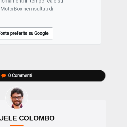
giornamenti in tempo reale su
 MotorBox nei risultati di
onte preferita su Google
0
Commenti
UELE COLOMBO