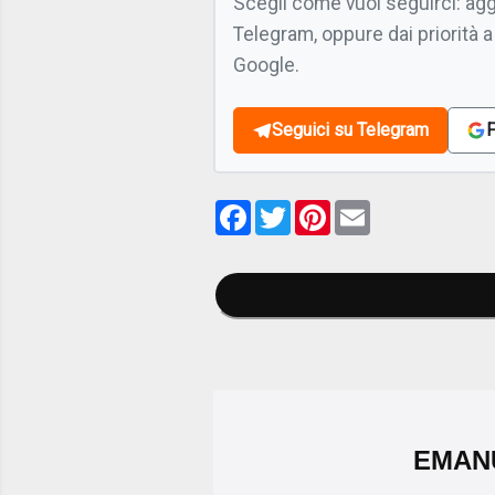
Scegli come vuoi seguirci: ag
Telegram, oppure dai priorità a
Google.
Seguici su Telegram
F
Facebook
Twitter
Pinterest
Email
EMAN