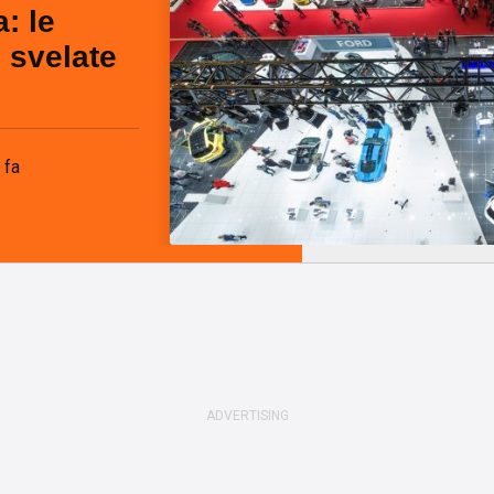
: le
 svelate
 fa