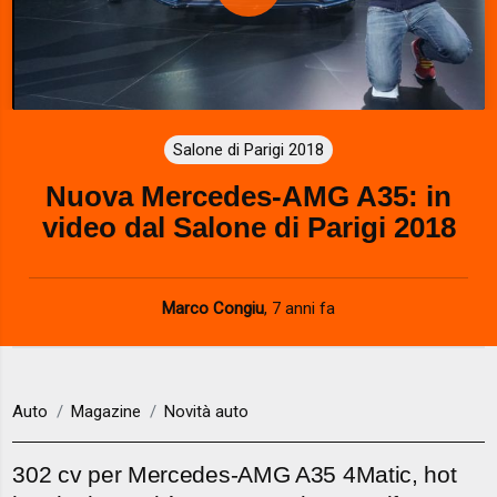
P
l
a
Salone di Parigi 2018
y
Nuova Mercedes-AMG A35: in
V
video dal Salone di Parigi 2018
i
d
Marco Congiu
,
7 anni fa
e
o
Auto
Magazine
Novità auto
302 cv per Mercedes-AMG A35 4Matic, hot