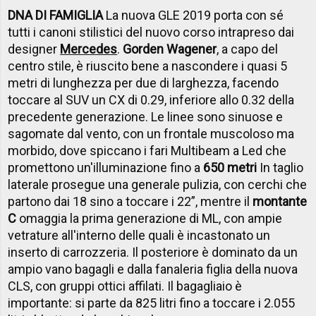
DNA DI FAMIGLIA
La nuova GLE 2019 porta con sé
tutti i canoni stilistici del nuovo corso intrapreso dai
designer
Mercedes
.
Gorden Wagener
, a capo del
centro stile, è riuscito bene a nascondere i quasi 5
metri di lunghezza per due di larghezza, facendo
toccare al SUV un CX di 0.29, inferiore allo 0.32 della
precedente generazione. Le linee sono sinuose e
sagomate dal vento, con un frontale muscoloso ma
morbido, dove spiccano i fari Multibeam a Led che
promettono un'illuminazione fino a
650 metri
In taglio
laterale prosegue una generale pulizia, con cerchi che
partono dai 18 sino a toccare i 22”, mentre il
montante
C
omaggia la prima generazione di ML, con ampie
vetrature all'interno delle quali è incastonato un
inserto di carrozzeria. Il posteriore è dominato da un
ampio vano bagagli e dalla fanaleria figlia della nuova
CLS, con gruppi ottici affilati. Il bagagliaio è
importante: si parte da 825 litri fino a toccare i 2.055