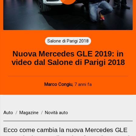
P
l
a
Salone di Parigi 2018
y
Nuova Mercedes GLE 2019: in
V
video dal Salone di Parigi 2018
i
d
Marco Congiu
,
7 anni fa
e
o
Auto
Magazine
Novità auto
Ecco come cambia la nuova Mercedes GLE