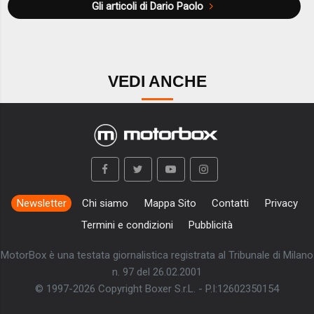
Gli articoli di Dario Paolo
VEDI ANCHE
Newsletter
Chi siamo
Mappa Sito
Contatti
Privacy
Termini e condizioni
Pubblicità
MotorBox è una testata giornalistica registrata al Tribunale di Milano
n. 97 del 26.02.2001
© 1997-2026 Copyright Boxer S.r.L. - P.I:12602350154