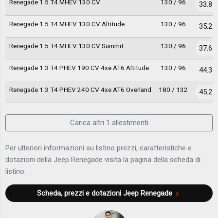
Renegade 1.5 T4 MHEV 130 CV
130 / 96
33.85
Renegade 1.5 T4 MHEV 130 CV Altitude
130 / 96
35.25
Renegade 1.5 T4 MHEV 130 CV Summit
130 / 96
37.65
Renegade 1.3 T4 PHEV 190 CV 4xe AT6 Altitude
130 / 96
44.35
Renegade 1.3 T4 PHEV 240 CV 4xe AT6 Overland
180 / 132
45.25
Carica altri 1 allestimenti
Per ulteriori informazioni su listino prezzi, caratteristiche e
dotazioni della Jeep Renegade visita la pagina della scheda di
listino.
Scheda, prezzi e dotazioni
Jeep Renegade