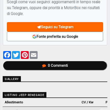
Scegli come vuoi seguirci: aggiornamenti in tempo reale
su Telegram, oppure dai priorità a MotorBox nei risultati
di Google.
Seguici su Telegram
Fonte preferita su Google
Facebook
Twitter
Pinterest
Email
0
Commenti
GALLERY
LISTINO JEEP RENEGADE
Allestimento
CV / Kw
Pr