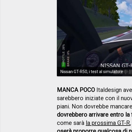
Nissan GT-R50, i test al simulatore
MANCA POCO
Italdesign av
sarebbero iniziate con il nuo
piani. Non dovrebbe mancare
dovrebbero arrivare entro la f
come sarà
la prossima GT-R
oserà proporre qualcosa di 