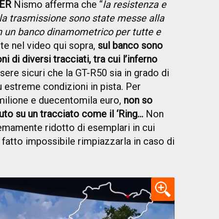
ER
Nismo afferma che “
la resistenza e
ella trasmissione sono state messe alla
n un banco dinamometrico per tutte e
te nel video qui sopra,
sul banco sono
i di diversi tracciati, tra cui l’inferno
ssere sicuri che la GT-R50 sia in grado di
ù estreme condizioni in pista. Per
milione e duecentomila euro,
non so
to su un tracciato come il ‘Ring...
Non
remamente ridotto di esemplari in cui
fatto impossibile rimpiazzarla in caso di