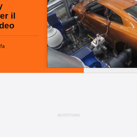
y
er il
ideo
 fa