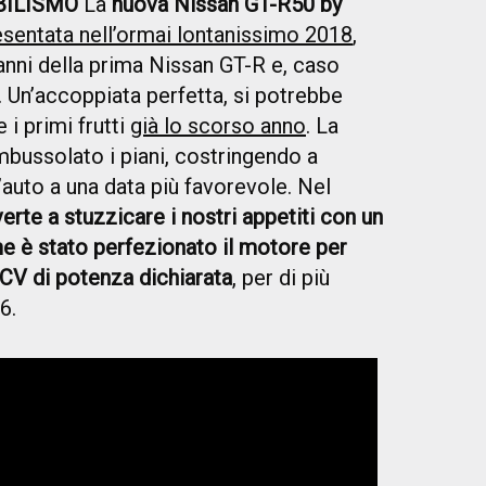
BILISMO
La
nuova Nissan GT-R50 by
esentata nell’ormai lontanissimo 2018
,
 anni della prima Nissan GT-R e, caso
n. Un’accoppiata perfetta, si potrebbe
 i primi frutti
già lo scorso anno
. La
bussolato i piani, costringendo a
’auto a una data più favorevole. Nel
erte a stuzzicare i nostri appetiti con un
 è stato perfezionato il motore per
 CV di potenza dichiarata
, per di più
6.