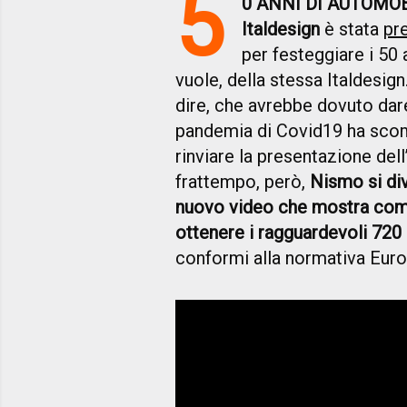
5
0 ANNI DI AUTOMO
Italdesign
è stata
pr
per festeggiare i 50
vuole, della stessa Italdesig
dire, che avrebbe dovuto dare
pandemia di Covid19 ha scom
rinviare la presentazione dell
frattempo, però,
Nismo si div
nuovo video che mostra come
ottenere i ragguardevoli 720
conformi alla normativa Euro