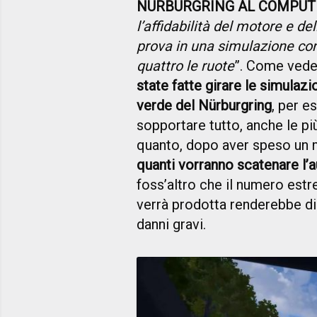
NÜRBURGRING AL COMPUT
l’affidabilità del motore e d
prova in una simulazione co
quattro le ruote
”. Come vede
state fatte girare le simulazion
verde del Nürburgring
, per e
sopportare tutto, anche le pi
quanto, dopo aver speso un 
quanti vorranno scatenare l’au
foss’altro che il numero est
verrà prodotta renderebbe di 
danni gravi.