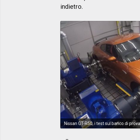
indietro.
Nissan GT-R50, i test sul banco di prov