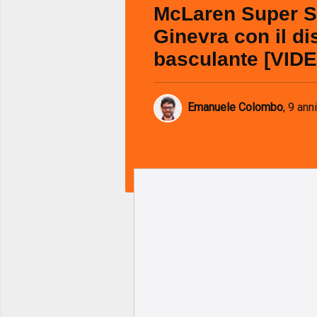
McLaren Super Se
Ginevra con il di
basculante [VID
Emanuele Colombo
,
9 anni