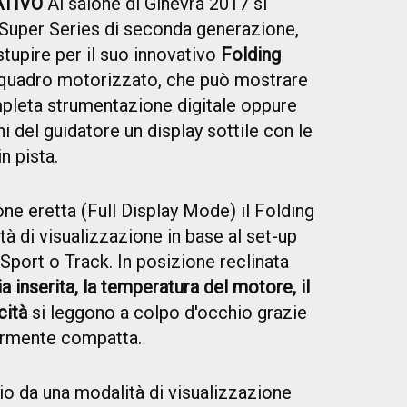
ATIVO
Al salone di Ginevra 2017 si
Super Series di seconda generazione,
tupire per il suo innovativo
Folding
un quadro motorizzato, che può mostrare
pleta strumentazione digitale oppure
hi del guidatore un display sottile con le
n pista.
ne eretta (Full Display Mode) il Folding
à di visualizzazione in base al set-up
 Sport o Track. In posizione reclinata
a inserita, la temperatura del motore, il
cità
si leggono a colpo d'occhio grazie
larmente compatta.
io da una modalità di visualizzazione