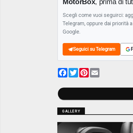
MotorBox
, prima di tutt
Scegli come vuoi seguirci: ag
Telegram, oppure dai priorità a
Google.
Seguici su Telegram
F
Facebook
Twitter
Pinterest
Email
GALLERY