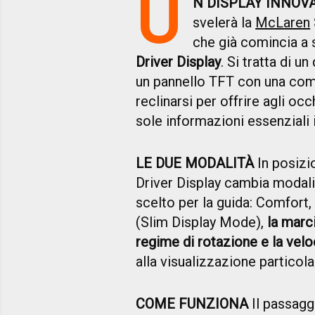
U
N DISPLAY INNOV
svelerà la
McLaren
che già comincia a s
Driver Display
. Si tratta di 
un pannello TFT con una com
reclinarsi per offrire agli occ
sole informazioni essenziali i
LE DUE MODALIT
À
In posizio
Driver Display cambia modalit
scelto per la guida: Comfort,
(Slim Display Mode),
la marci
regime di rotazione e la velo
alla visualizzazione partico
COME FUNZIONA
Il passagg