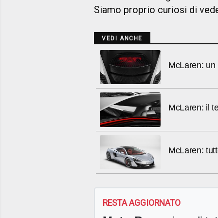
Siamo proprio curiosi di vede
VEDI ANCHE
McLaren: un n
McLaren: il t
McLaren: tutt
RESTA AGGIORNATO