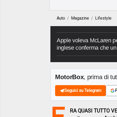
Auto
Magazine
Lifestyle
Apple voleva McLaren per
inglese conferma che un c
MotorBox
, prima di tutt
Seguici su Telegram
F
E
RA QUASI TUTTO V