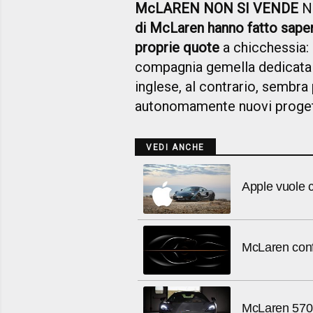
McLAREN NON SI VENDE
Ne
di McLaren hanno fatto saper
proprie quote
a chicchessia: 
compagnia gemella dedicata a
inglese, al contrario, sembra
autonomamente nuovi proget
VEDI ANCHE
Apple vuole
McLaren conf
McLaren 570