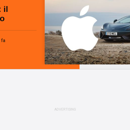
 il
to
 fa