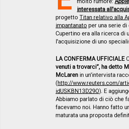
molto rumore:
Apple
interessata all'acqu
progetto
Titan relativo alla A
impantanato
per una serie di 
Cupertino era alla ricerca d
l'acquisizione di uno speciali
LA CONFERMA UFFICIALE
O
venuti a trovarci”, ha detto 
McLaren
in un'intervista rac
(
http://www.reuters.com/art
idUSKBN13D29O
). E aggiun
Abbiamo parlato di ciò che f
facevamo noi. Hanno fatto un g
maturata una proposta definit