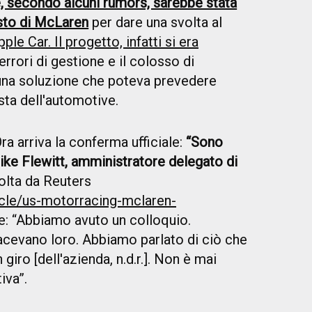
, secondo alcuni rumors, sarebbe stata
isto di McLaren
per dare una svolta al
pple Car. Il progetto, infatti si era
errori di gestione e il colosso di
i una soluzione che poteva prevedere
sta dell'automotive.
ra arriva la conferma ufficiale:
“Sono
Mike Flewitt, amministratore delegato di
colta da Reuters
icle/us-motorracing-mclaren-
ge: “Abbiamo avuto un colloquio.
acevano loro. Abbiamo parlato di ciò che
iro [dell'azienda, n.d.r.]. Non è mai
iva”.