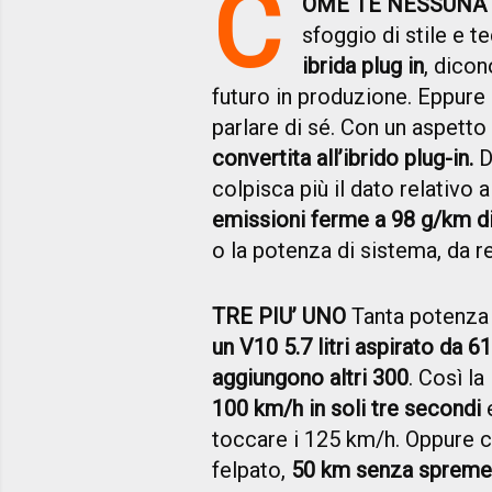
C
OME TE NESSUNA
sfoggio di stile e 
ibrida plug in
, dico
futuro in produzione. Eppur
parlare di sé. Con un aspetto 
convertita all’ibrido plug-in.
Di
colpisca più il dato relativo 
emissioni ferme a 98 g/km d
o la potenza di sistema, da r
TRE PIU’ UNO
Tanta potenza 
un V10 5.7 litri aspirato da 6
aggiungono altri 300
. Così la
100 km/h in soli tre secondi
e
toccare i 125 km/h. Oppure c
felpato,
50 km senza spremer