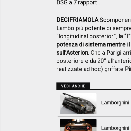
DSG a 7 rapporti.
DECIFRIAMOLA
Scomponendo
Lambo più potente di sempre, 
“longitudinal posterior”,
la “I
potenza di sistema mentre il
sull’Asterion
. Che a Parigi arr
posteriore e da 20” all’anter
realizzate ad hoc) griffate
Pi
VEDI ANCHE
Lamborghini 
Lamborghini 