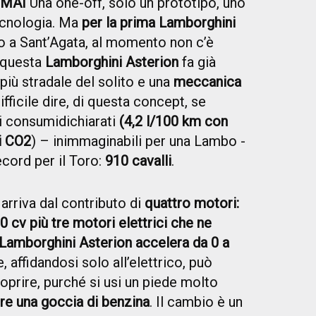
 MAI
Una one-off, solo un prototipo, uno
tecnologia. Ma
per la prima Lamborghini
no a Sant’Agata, al momento non c’è
e questa
Lamborghini Asterion
fa già
più stradale del solito e una
meccanica
fficile dire, di questa concept, se
ai consumidichiarati
(4,2 l/100 km con
i CO2
) – inimmaginabili per una Lambo -
ecord per il Toro:
910 cavalli
.
arriva dal contributo di
quattro motori:
10 cv più tre motori elettrici che ne
Lamborghini Asterion accelera da 0 a
, affidandosi solo all’elettrico, può
oprire, purché si usi un piede molto
e una goccia di benzina
. Il cambio è un