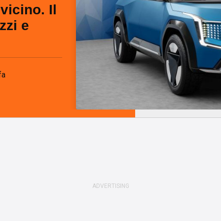
icino. Il
zzi e
fa