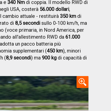
za e
340 Nm
di coppia. Il modello RWD di
negli USA, costerà
56.000 dollari
,
l cambio attuale - restituirà
350 km
di
rato di
8,5 secondi
sullo 0-100 km/h, ma
no (voce primaria, in Nord America, per
sando all'allestimento RWD da
61.000
adotta un pacco batteria più
nomia supplementari (
450 km
), minori
h (
8,9 secondi
) ma
900 kg
di capacità di