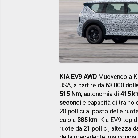
KIA EV9 AWD
Muovendo a Ki
USA, a partire da
63.000 dolla
515 Nm
, autonomia di
415 k
secondi
e capacità di traino 
20 pollici al posto delle ruo
calo a
385 km
. Kia EV9 top 
ruote da 21 pollici, altezza 
della precedente, ma coppia