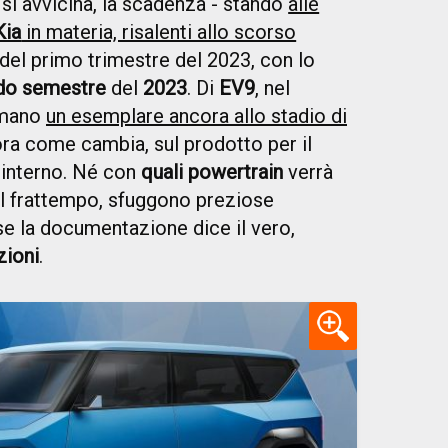
si avvicina, la scadenza - stando
alle
Kia
in materia, risalenti allo scorso
 del primo trimestre del 2023, con lo
do semestre
del
2023
. Di
EV9
, nel
 mano
un esemplare ancora allo stadio di
ra come cambia, sul prodotto per il
e interno. Né con
quali powertrain
verrà
nel frattempo, sfuggono preziose
se la documentazione dice il vero,
zioni
.