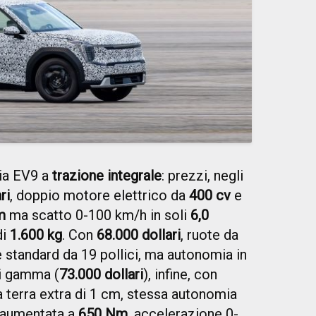
a EV9 a
trazione integrale
: prezzi, negli
ri
, doppio motore elettrico da
400 cv
e
m
ma scatto 0-100 km/h in soli
6,0
di
1.600 kg
. Con
68.000 dollari
, ruote da
te standard da 19 pollici, ma autonomia in
di gamma (
73.000 dollari
), infine, con
da terra extra di 1 cm, stessa autonomia
 aumentata a
650 Nm
, accelerazione 0-