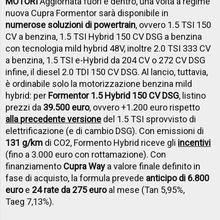
MOTORI
Aggiornata fuori e dentro, una volta a regime
nuova Cupra Formentor sarà disponibile in
numerose soluzioni di powertrain
, ovvero 1.5 TSI 150
CV a benzina, 1.5 TSI Hybrid 150 CV DSG a benzina
con tecnologia mild hybrid 48V, inoltre 2.0 TSI 333 CV
a benzina, 1.5 TSI e-Hybrid da 204 CV o 272 CV DSG
infine, il diesel 2.0 TDI 150 CV DSG. Al lancio, tuttavia,
è ordinabile solo la motorizzazione benzina mild
hybrid: per
Formentor 1.5 Hybrid 150 CV DSG
, listino
prezzi da
39.500 euro
, ovvero +1.200 euro rispetto
alla precedente versione
del 1.5 TSI sprovvisto di
elettrificazione (e di cambio DSG). Con emissioni di
131 g/km
di CO2, Formento Hybrid riceve gli
incentivi
(fino a 3.000 euro con rottamazione). Con
finanziamento
Cupra Way
a valore finale definito in
fase di acquisto, la formula prevede
anticipo di 6.800
euro
e
24 rate da 275 euro
al mese (Tan 5,95%,
Taeg 7,13%).