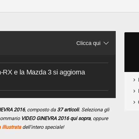
o
Clicca qui
on-RX e la Mazda 3 si aggiorna
NEVRA 2016
, composto da
37 articoli
. Seleziona gli
l sommario
VIDEO GINEVRA 2016 qui sopra
, oppure
illustrata
dell'intero speciale!