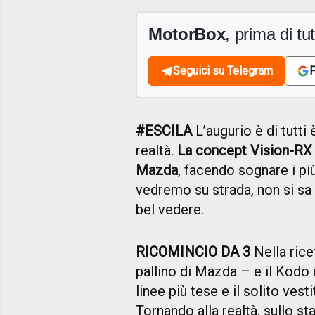
MotorBox
, prima di tutt
Seguici su Telegram
F
#ESCILA
L’augurio è di tutti 
realtà.
La concept Vision-RX c
Mazda
, facendo sognare i pi
vedremo su strada, non si sa 
bel vedere.
RICOMINCIO DA 3
Nella rice
pallino di Mazda – e il Kodo 
linee più tese e il solito ves
Tornando alla realtà, sullo s