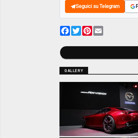
Seguici su Telegram
F
Facebook
Twitter
Pinterest
Email
GALLERY