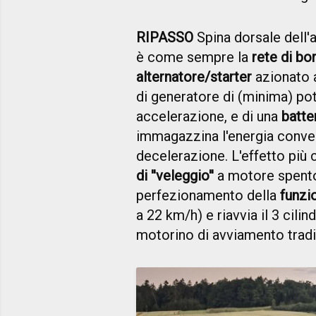
RIPASSO
Spina dorsale dell'a
è come sempre la
rete di bo
alternatore/starter
azionato a
di generatore di (minima) pot
accelerazione, e di una
batte
immagazzina l'energia convert
decelerazione. L'effetto più 
di ''veleggio''
a motore spento p
perfezionamento della
funzi
a 22 km/h) e riavvia il 3 cilin
motorino di avviamento tradi