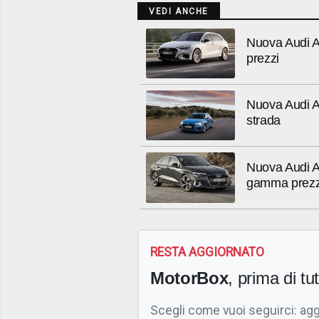
VEDI ANCHE
Nuova Audi A3
prezzi
Nuova Audi A
strada
Nuova Audi A
gamma prezz
RESTA AGGIORNATO
MotorBox
, prima di tutt
Scegli come vuoi seguirci: ag