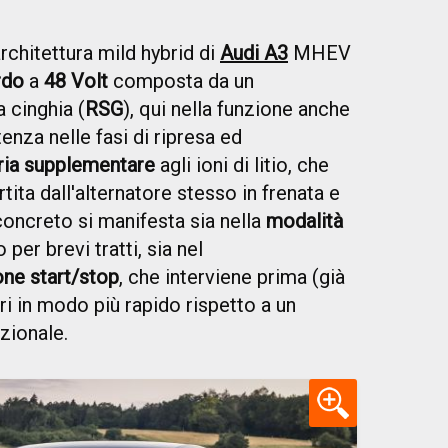
rchitettura mild hybrid di
Audi A3
MHEV
rdo
a
48 Volt
composta da un
 cinghia (
RSG
), qui nella funzione anche
enza nelle fasi di ripresa ed
ria supplementare
agli ioni di litio, che
ita dall'alternatore stesso in frenata e
concreto si manifesta sia nella
modalità
er brevi tratti, sia nel
one start/stop
, che interviene prima (già
dri in modo più rapido rispetto a un
zionale.