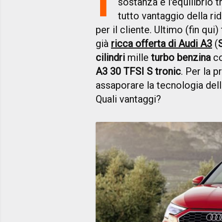
sostanza è l'equilibrio 
tutto vantaggio della r
per il cliente. Ultimo (fin qui
già
ricca offerta di Audi A3
(
cilindri
mille
turbo benzina
c
A3 30 TFSI S tronic
. Per la p
assaporare la tecnologia dell'
Quali vantaggi?