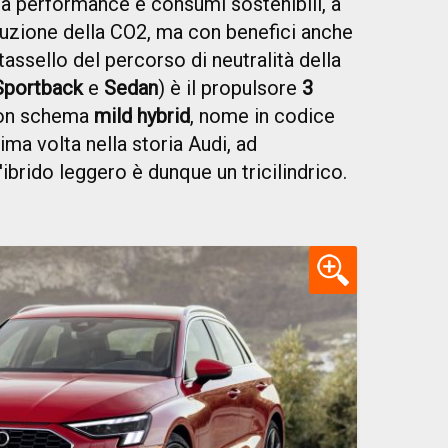
tra performance e consumi sostenibili, a
iduzione della CO2, ma con benefici anche
) tassello del percorso di neutralità della
Sportback
e
Sedan
) è il propulsore
3
on schema
mild hybrid
, nome in codice
rima volta nella storia Audi, ad
ibrido leggero è dunque un tricilindrico.