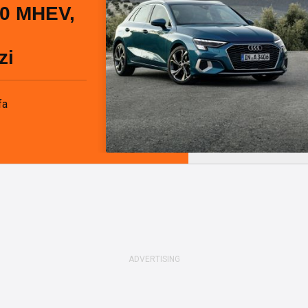
.0 MHEV,
zi
fa