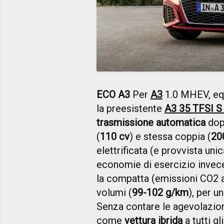
ECO A3
Per
A3
1.0 MHEV, eq
la preesistente
A3 35 TFSI S 
trasmissione automatica
dop
(
110 cv
) e stessa coppia (
20
elettrificata (e provvista u
economie di esercizio invec
la compatta (emissioni CO2 
volumi (
99-102 g/km
), per u
Senza contare le agevolazioni 
come
vettura ibrida
a tutti gli