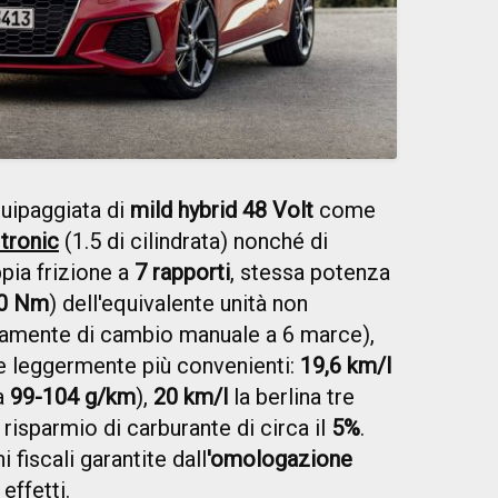
uipaggiata di
mild hybrid 48 Volt
come
tronic
(1.5 di cilindrata) nonché di
pia frizione a
7 rapporti
, stessa potenza
0 Nm
) dell'equivalente unità non
nicamente di cambio manuale a 6 marce),
e leggermente più convenienti:
19,6 km/l
a
99-104 g/km
),
20 km/l
la berlina tre
n risparmio di carburante di circa il
5%
.
fiscali garantite dall
'omologazione
 effetti.