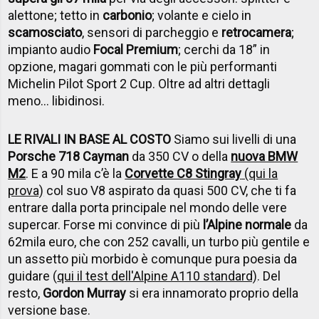
alettone; tetto in
carbonio
; volante e cielo in
scamosciato
, sensori di parcheggio e
retrocamera
;
impianto audio
Focal Premium
; cerchi da 18” in
opzione, magari gommati con le più performanti
Michelin Pilot Sport 2 Cup. Oltre ad altri dettagli
meno... libidinosi.
LE RIVALI IN BASE AL COSTO
Siamo sui livelli di una
Porsche 718 Cayman
da 350 CV o della
nuova BMW
M2
. E a 90 mila c’è la
Corvette C8 Stingray
(qui la
prova)
col suo V8 aspirato da quasi 500 CV, che ti fa
entrare dalla porta principale nel mondo delle vere
supercar. Forse mi convince di più
l’Alpine normale
da
62mila euro, che con 252 cavalli, un turbo più gentile e
un assetto più morbido è comunque pura poesia da
guidare (
qui il test dell'Alpine A110 standard)
. Del
resto,
Gordon Murray
si era innamorato proprio della
versione base.