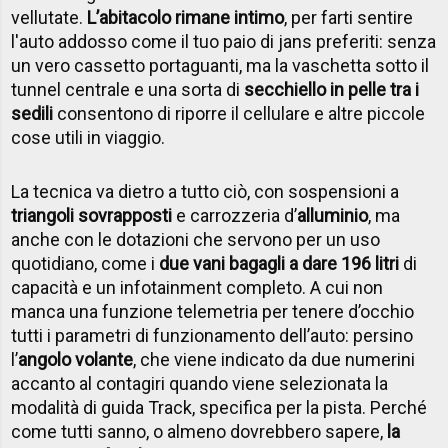
vellutate.
L’abitacolo rimane intimo
, per farti sentire
l'auto addosso come il tuo paio di jans preferiti: senza
un vero cassetto portaguanti, ma la vaschetta sotto il
tunnel centrale e una sorta di
secchiello in pelle tra i
sedili
consentono di riporre il cellulare e altre piccole
cose utili in viaggio.
La tecnica va dietro a tutto ciò, con sospensioni a
triangoli sovrapposti
e carrozzeria d’
alluminio
, ma
anche con le dotazioni che servono per un uso
quotidiano, come i
due vani bagagli a dare 196 litri
di
capacità e un infotainment completo. A cui non
manca una funzione telemetria per tenere d’occhio
tutti i parametri di funzionamento dell’auto: persino
l’
angolo volante
, che viene indicato da due numerini
accanto al contagiri quando viene selezionata la
modalità di guida Track, specifica per la pista. Perché
come tutti sanno, o almeno dovrebbero sapere,
la