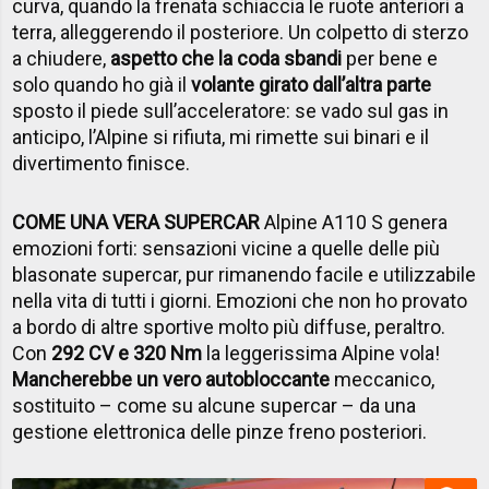
curva, quando la frenata schiaccia le ruote anteriori a
terra, alleggerendo il posteriore. Un colpetto di sterzo
a chiudere,
aspetto che la coda sbandi
per bene e
solo quando ho già il
volante girato dall’altra parte
sposto il piede sull’acceleratore: se vado sul gas in
anticipo, l’Alpine si rifiuta, mi rimette sui binari e il
divertimento finisce.
COME UNA VERA SUPERCAR
Alpine A110 S genera
emozioni forti: sensazioni vicine a quelle delle più
blasonate supercar, pur rimanendo facile e utilizzabile
nella vita di tutti i giorni. Emozioni che non ho provato
a bordo di altre sportive molto più diffuse, peraltro.
Con
292 CV e 320 Nm
la leggerissima Alpine vola!
Mancherebbe un vero autobloccante
meccanico,
sostituito – come su alcune supercar – da una
gestione elettronica delle pinze freno posteriori.