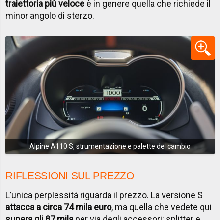
traiettoria più veloce
è in genere quella che richiede il
minor angolo di sterzo.
Alpine A110 S, strumentazione e palette del cambio
RIFLESSIONI SUL PREZZO
L’unica perplessità riguarda il prezzo. La versione S
attacca a circa 74 mila euro
, ma quella che vedete qui
supera gli 87 mila
per via degli accessori: splitter e