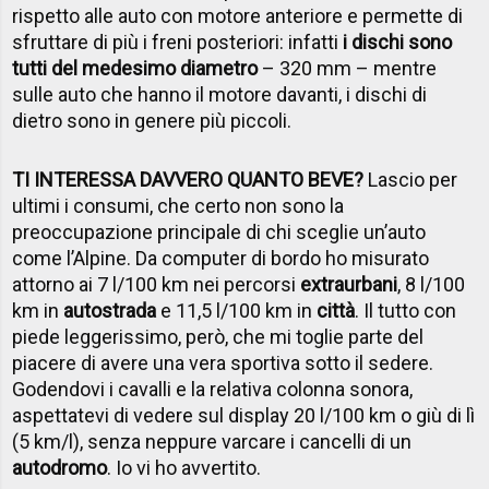
rispetto alle auto con motore anteriore e permette di
sfruttare di più i freni posteriori: infatti
i dischi sono
tutti del medesimo diametro
– 320 mm – mentre
sulle auto che hanno il motore davanti, i dischi di
dietro sono in genere più piccoli.
TI INTERESSA DAVVERO QUANTO BEVE?
Lascio per
ultimi i consumi, che certo non sono la
preoccupazione principale di chi sceglie un’auto
come l’Alpine. Da computer di bordo ho misurato
attorno ai 7 l/100 km nei percorsi
extraurbani
, 8 l/100
km in
autostrada
e 11,5 l/100 km in
città
. Il tutto con
piede leggerissimo, però, che mi toglie parte del
piacere di avere una vera sportiva sotto il sedere.
Godendovi i cavalli e la relativa colonna sonora,
aspettatevi di vedere sul display 20 l/100 km o giù di lì
(5 km/l), senza neppure varcare i cancelli di un
autodromo
. Io vi ho avvertito.