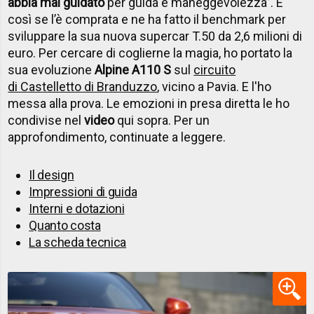
abbia mai guidato
per guida e maneggevolezza”. E
così se l’è comprata e ne ha fatto il benchmark per
sviluppare la sua nuova supercar T.50 da 2,6 milioni di
euro. Per cercare di coglierne la magia, ho portato la
sua evoluzione
Alpine A110 S
sul
circuito
di Castelletto di Branduzzo
, vicino a Pavia. E l'ho
messa alla prova. Le emozioni in presa diretta le ho
condivise nel
video
qui sopra. Per un
approfondimento, continuate a leggere.
Il design
Impressioni di guida
Interni e dotazioni
Quanto costa
La scheda tecnica