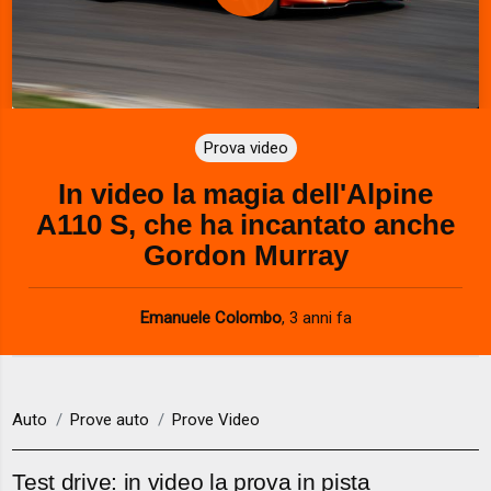
P
l
a
Prova video
y
In video la magia dell'Alpine
V
A110 S, che ha incantato anche
i
Gordon Murray
d
Emanuele Colombo
,
3 anni fa
e
o
Auto
Prove auto
Prove Video
Test drive: in video la prova in pista