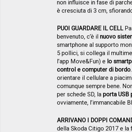
non influisce in fase di parc
è cresciuta di 3 cm, sfiorando
PUOI GUARDARE IL CELL
Pas
benvenuto, c’è il
nuovo siste
smartphone al supporto monta
5 pollici, si collega il multi
l’app Move&Fun) e
lo smartp
control e computer di bordo
orientare il cellulare a piaci
comunque sempre bene. Non m
per schede SD, la
porta USB p
ovviamente, l’immancabile B
ARRIVANO I DOPPI COMAN
della Skoda Citigo 2017 e la f