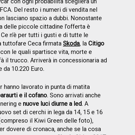
ycar con ogni probabilità sceglierà un
CA. Del resto i numeri di vendita nel
on lasciano spazio a dubbi. Nonostante
 delle piccole cittadine l’offerta è
e n’è per tutti i gusti e di tutte le
la tuttofare Ceca firmata
Skoda
, la
Citigo
con le quali spartisce vita, morte e
ifà il trucco. Arriverà in concessionaria ad
re da 10.220 Euro.
r hanno lavorato in punta di matita
araurti e il cofano
. Sono arrivati anche
rnering e
nuove luci diurne a led
. A
uovo set di cerchi in lega da 14, 15 e 16
compreso il Kiwi Green delle foto),
 Per dovere di cronaca, anche se la cosa