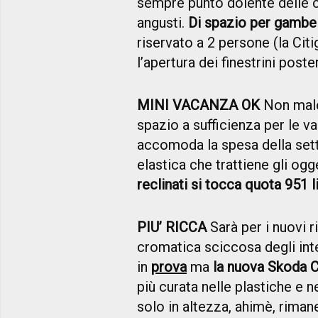
sempre punto dolente delle c
angusti.
Di spazio per gambe 
riservato a 2 persone (la Cit
l’apertura dei finestrini post
MINI VACANZA OK
Non male 
spazio a sufficienza per le va
accomoda la spesa della sett
elastica che trattiene gli ogg
reclinati si tocca quota 951 li
PIU’ RICCA
Sarà per i nuovi 
cromatica sciccosa degli inte
in
prova
ma
la nuova Skoda 
più curata nelle plastiche e n
solo in altezza, ahimè, rima