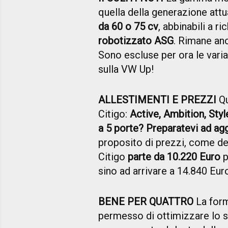
quella della generazione attua
da 60 o 75 cv
, abbinabili a ri
robotizzato ASG
. Rimane an
Sono escluse per ora le varia
sulla VW Up!
ALLESTIMENTI E PREZZI
Qu
Citigo:
Active, Ambition, Styl
a 5 porte? Preparatevi ad ag
proposito di prezzi, come det
Citigo
parte da 10.220 Euro
p
sino ad arrivare a 14.840 Eu
BENE PER QUATTRO
La form
permesso di ottimizzare lo s