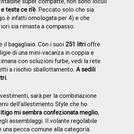
ittadine super compatte, non sono loculi
e testa ce n’è
. Peccato solo che sia
igo è infatti omologata per 4) e che
eriori sia rimasta a compasso.
il bagagliaio. Con i suoi
251 litri
offre
ligie di una mini-vacanza in coppia e
imana con soluzioni furbe, vedi la rete
etti a rischio sballottamento.
A sedili
tri
.
rivestimenti, sarà per la combinazione
rni dell’allestimento Style che ho
Citigo mi sembra confezionata meglio
,
egli assemblaggi. Il volante regolabile
ne una pecca comune alla categoria.