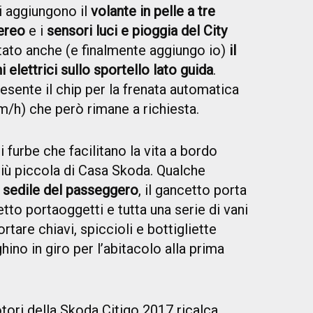
si aggiungono il
volante in pelle a tre
ereo
e i
sensori luci e pioggia del City
ortato anche (e finalmente aggiungo io)
il
elettrici sullo sportello lato guida
.
sente il chip per la frenata automatica
km/h) che però rimane a richiesta.
 furbe che facilitano la vita a bordo
più piccola di Casa Skoda. Qualche
l sedile del passeggero
, il gancetto porta
tto portaoggetti e tutta una serie di vani
rtare chiavi, spiccioli e bottigliette
ino in giro per l’abitacolo alla prima
ri della Skoda Citigo 2017 ricalca