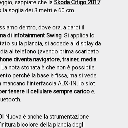
heggio, sappiate che la
Skoda Citigo 2017
 la soglia dei 3 metri e 60 cm.
siamo dentro, dove ora, a darci il
ma di infotainment Swing
. Si applica lo
to sulla plancia, si accede al display da
media al telefono (avendo prima scaricato
hone diventa navigatore, trainer, media
. La nota stonata è che non è possibile
mento perché la base è fissa, ma si vede
ancano l’interfaccia AUX-IN, lo slot
er tenere il cellulare sempre carico
e,
luetooth.
DI
Nuova è anche la strumentazione
initura bicolore della plancia degli