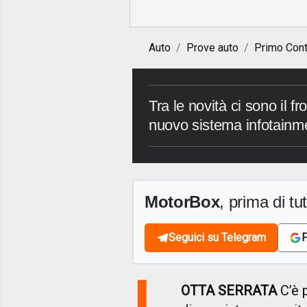
Auto
Prove auto
Primo Cont
Tra le novità ci sono il fr
nuovo sistema infotainm
MotorBox
, prima di tutt
Seguici su Telegram
F
L
OTTA SERRATA
C’è p