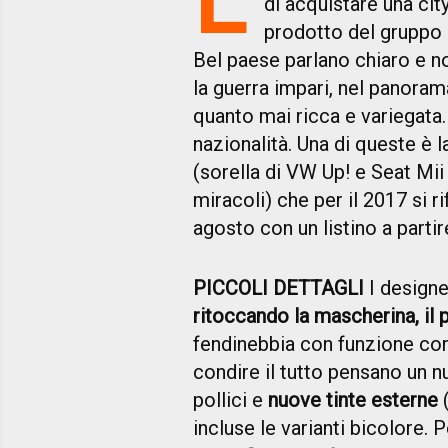
di acquistare una cit
prodotto del gruppo F
Bel paese parlano chiaro e n
la guerra impari, nel panorama
quanto mai ricca e variegata. C
nazionalità. Una di queste è 
(sorella di VW Up! e Seat Mii 
miracoli) che per il 2017 si r
agosto con un listino a parti
PICCOLI DETTAGLI
I designe
ritoccando la mascherina, il p
fendinebbia con funzione co
condire il tutto pensano un n
pollici e
nuove tinte esterne
(
incluse le varianti bicolore.