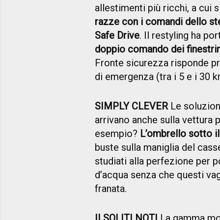
allestimenti più ricchi, a cui 
razze con i comandi dello st
Safe Drive
. Il restyling ha p
doppio comando dei finestrini 
Fronte sicurezza risponde pre
di emergenza (tra i 5 e i 30 
SIMPLY CLEVER
Le soluzioni
arrivano anche sulla vettura 
esempio?
L’ombrello sotto i
buste sulla maniglia del casse
studiati alla perfezione per po
d’acqua senza che questi vagh
franata.
II SOLITI NOTI
La gamma moto