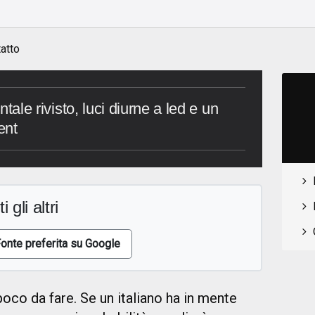
o
atto
ontale rivisto, luci diurne a led e un
ent
i gli altri
onte preferita su Google
oco da fare. Se un italiano ha in mente