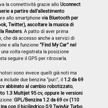
iva la connettività grazie allo
Uconnect
erie a partire dall’allestimento
are allo smartphone
via Bluetooth per
ok, Twitter), ascoltare la musica di
la Reuters
. A patto di aver prima
e, che dà accesso anche a servizi di
ne e alla funzione
“Find My Car” nel
, una volta registrata la posizione
asta seguire il GPS per ritrovarla.
motori sono invece quelli già noti ma
ta include due benzina “puri”, il
1.2 da 69
 cv abbinato al cambio robotizzato
,
lito 1.3 Multijet 95 cv, oppure le versioni
azione:
GPL/Benzina 1.2 da 69 cv (110
a con il bicilindrico 0.9 TwinAir Turbo