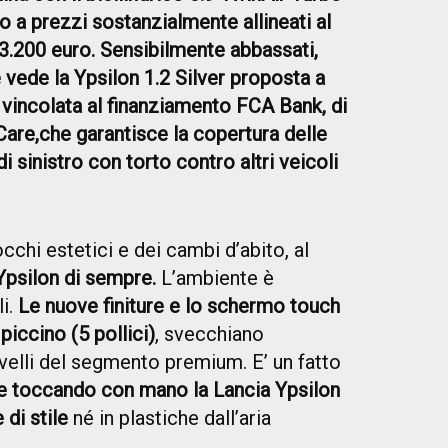
tto a prezzi sostanzialmente allineati al
 13.200 euro. Sensibilmente abbassati,
e vede la Ypsilon 1.2 Silver proposta a
, vincolata al finanziamento FCA Bank, di
Care,
che garantisce la copertura delle
i sinistro con torto contro altri veicoli
occhi estetici e dei cambi d’abito, al
Ypsilon di sempre.
L’ambiente è
li.
Le nuove finiture e lo schermo touch
piccino (5 pollici)
, svecchiano
livelli del segmento premium. E’ un fatto
 toccando con mano la Lancia Ypsilon
di stile
né in plastiche dall’aria