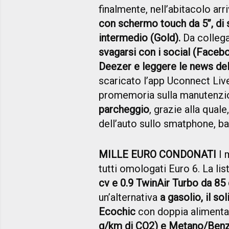
finalmente, nell’abitacolo arr
con schermo touch da 5’’, di s
intermedio (Gold).
Da colleg
svagarsi con i social (Facebo
Deezer e leggere le news del
scaricato l’app Uconnect Liv
promemoria sulla manutenzio
parcheggio
, grazie alla quale
dell’auto sullo smatphone, b
MILLE EURO CONDONATI
I 
tutti omologati Euro 6. La lis
cv e 0.9 TwinAir Turbo da 85
un’alternativa
a gasolio, il so
Ecochic
con doppia aliment
g/km di CO2) e Metano/Benzin