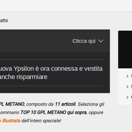
atto
Clicca qui
a nuova Ypsilon è ora connessa e vestita
 anche risparmiare
GPL METANO
, composto da
11 articoli
. Seleziona gli
l sommario
TOP 10 GPL METANO qui sopra
, oppure
illustrata
dell'intero speciale!