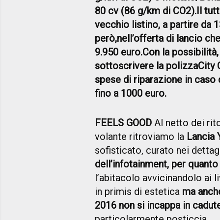
80 cv (86 g/km di CO2).
Il tu
vecchio listino, a partire da
però,
nell’offerta di lancio ch
9.950 euro.
Con la possibilità
sottoscrivere la polizza
City 
spese di riparazione in caso d
fino a 1000 euro.
FEELS GOOD
Al netto dei rit
volante ritroviamo la
Lancia 
sofisticato, curato nei dettag
dell’infotainment, per quanto 
l’abitacolo avvicinandolo ai 
in primis di estetica
ma anche
2016 non si incappa in cadute 
particolarmente posticcia.