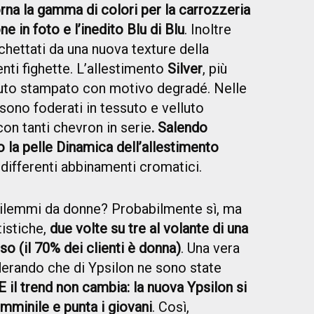
rna la gamma di colori per la carrozzeria
e in foto e l’inedito Blu di Blu
. Inoltre
occhettati da una nuova texture della
enti fighette. L’allestimento
Silver
, più
ssuto stampato con motivo degradé. Nelle
i sono foderati in tessuto e velluto
 con tanti chevron in serie
. Salendo
 la pelle Dinamica dell’allestimento
 differenti abbinamenti cromatici.
ilemmi da donne? Probabilmente sì, ma
tistiche,
due volte su tre al volante di una
so (il 70% dei clienti è donna)
. Una vera
derando che di Ypsilon ne sono state
E il trend non cambia: la nuova Ypsilon si
inile e punta i giovani
. Così,