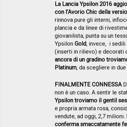
La Lancia Ypsilon 2016 aggio
con l’Avorio Chic della version
rinnova pure gli interni, infi
plancia e da linee di rivestim
giovanilista, punta su un te
Ypsilon
Gold
, invece, i sedil
(inserti in rilievo) e decorati
ancora di un gradino troviamo
Platinum
, da scegliere in due
FINALMENTE CONNESSA
D
non è un caso. A sentir le sta
Ypsilon troviamo il gentil ses
e propria armata rosa, consi
vendute, ad oggi, 2,7 milioni.
conferma smaccatamente femm