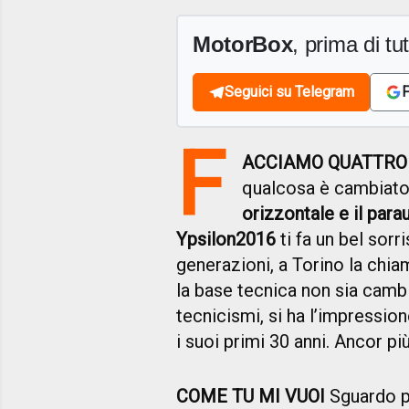
MotorBox
, prima di tutt
Seguici su Telegram
F
F
ACCIAMO QUATTRO 
qualcosa è cambiat
orizzontale e il para
Ypsilon
2016
ti fa un bel sor
generazioni, a Torino la chi
la base tecnica non sia cambi
tecnicismi, si ha l’impression
i suoi primi 30 anni. Ancor pi
COME TU MI VUOI
Sguardo p