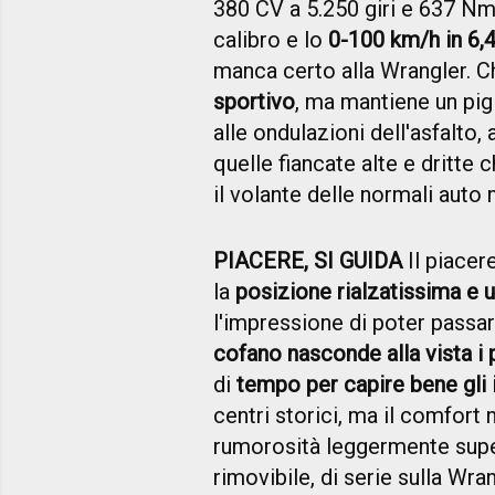
380 CV a 5.250 giri e 637 Nm
calibro e lo
0-100 km/h in 6,
manca certo alla Wrangler. C
sportivo
, ma mantiene un pigl
alle ondulazioni dell'asfalto, 
quelle fiancate alte e dritte 
il volante delle normali auto
PIACERE, SI GUIDA
Il piacere
la
posizione rialzatissima e 
l'impressione di poter passare
cofano nasconde alla vista i 
di
tempo per capire bene gli
centri storici, ma il comfort 
rumorosità leggermente super
rimovibile, di serie sulla Wran