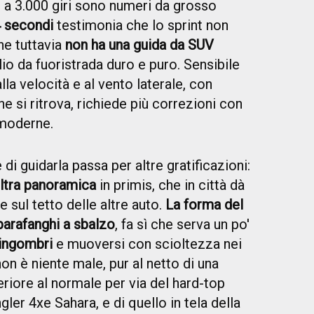
 a 3.000 giri sono numeri da grosso
4 secondi
testimonia che lo sprint non
he tuttavia
non ha una guida da SUV
io da fuoristrada duro e puro. Sensibile
alla velocità e al vento laterale, con
che si ritrova, richiede più correzioni con
 moderne.
 di guidarla passa per altre gratificazioni:
ultra panoramica
in primis, che in città dà
 sul tetto delle altre auto.
La forma del
parafanghi a sbalzo
, fa sì che serva un po'
 ingombri
e muoversi con scioltezza nei
non è niente male, pur al netto di una
iore al normale per via del hard-top
gler 4xe Sahara, e di quello in tela della