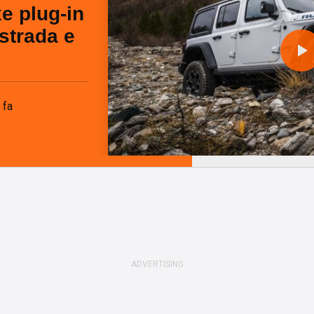
e plug-in
strada e
l
 fa
a
y
i
d
e