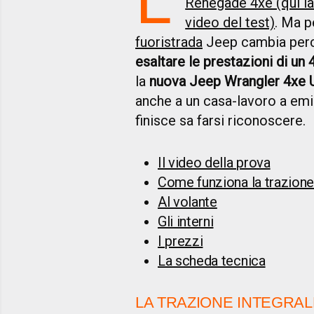
Renegade 4xe (qui la
video del test)
. Ma 
fuoristrada
Jeep cambia per
esaltare le prestazioni di un 
la
nuova Jeep Wrangler 4xe Un
anche a un casa-lavoro a emis
finisce sa farsi riconoscere.
Il video della prova
Come funziona la trazione
Al volante
Gli interni
I prezzi
La scheda tecnica
LA TRAZIONE INTEGRAL