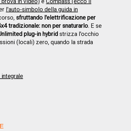
 prova in video)
e
Compass (ecco il
per
l'auto-simbolo della guida in
corso,
sfruttando l'elettrificazione per
4x4 tradizionale: non per snaturarlo
. E se
limited plug-in hybrid
strizza l'occhio
sioni (locali) zero, quando la strada
 integrale
E