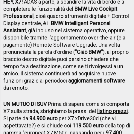
HEY, X7!
ADAS a parte, a scandire la vita di bordo e a
completare le funzionalità del
BMW Live Cockpit
Professional
, cioè quadro strumenti digitale + Control
Display centrale, è il
BMW Intelligent Personal
Assistant
, già incluso nel sistema operativo, oppure
disponibile tramite l'aggiornamento over-the-air (e a
pagamento) Remote Software Upgrade. Una volta
pronunciata la parola d'ordine (
"Ciao BMW"
), al proprio
braccio destro digitale puoi persino chiedere che
tempo fa a destinazione, come se ti rivolgessi a un
amico. Il sistema continuerà ad acquisire nuove
funzioni grazie ai periodoci
aggiornamenti software
da remoto.
UN MUTUO DI SUV
Prima di sapere come si comporta
X7 sulla strada, sbrighiamo la prassi del
listino prezzi
.
Si parte da
94.900 euro
per X7 xDrive30d (che vi
aspettavate?) e si chiude coi
119.500 euro
della top di
gamma (europea) X7 M50d, passando per i
97.400