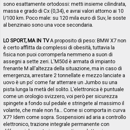
sono esattamente ortodossi: metti insieme cilindrata,
massa e grado di Cx (0,34), e avrai valori attorno ai 10
l/100 km. Poco male: su 120 mila euro di Suv, le soste
al benzinaio sono una voce secondaria.
LO SPORT, MA IN TV
A proposito di peso: BMW X7 non
è certo afflitta da complessi di obesità, tuttavia la
fisica non puoi corromperla nemmeno a suon di
assegni a sette zeri. L'M50d è armata di impianto
frenante M all'altezza della situazione, ma in caso di
emergenza, arrestare 2 tonnellate e mezzo lanciate a
uovo è un po' come far atterrare un Jumbo su una
pista lunga la metà del solito. L'elettronica è puntuale
come un orologio svizzero, voi però per sicurezza
spingete a fondo sul pedale e stringete al massimo il
volante, che male non fa... Come si comporta in curva
X7? Idem come sopra. Sospensioni ad aria a controllo
elettronico, trazione integrale permanente con