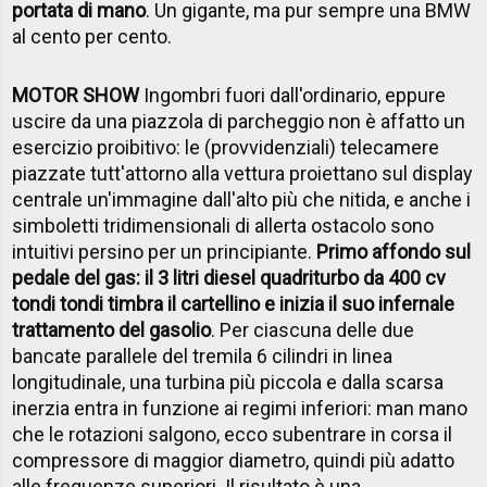
portata di mano
. Un gigante, ma pur sempre una BMW
al cento per cento.
MOTOR SHOW
Ingombri fuori dall'ordinario, eppure
uscire da una piazzola di parcheggio non è affatto un
esercizio proibitivo: le (provvidenziali) telecamere
piazzate tutt'attorno alla vettura proiettano sul display
centrale un'immagine dall'alto più che nitida, e anche i
simboletti tridimensionali di allerta ostacolo sono
intuitivi persino per un principiante.
Primo affondo sul
pedale del gas: il 3 litri diesel quadriturbo da 400 cv
tondi tondi timbra il cartellino e inizia il suo infernale
trattamento del gasolio
. Per ciascuna delle due
bancate parallele del tremila 6 cilindri in linea
longitudinale, una turbina più piccola e dalla scarsa
inerzia entra in funzione ai regimi inferiori: man mano
che le rotazioni salgono, ecco subentrare in corsa il
compressore di maggior diametro, quindi più adatto
alle frequenze superiori. Il risultato è una