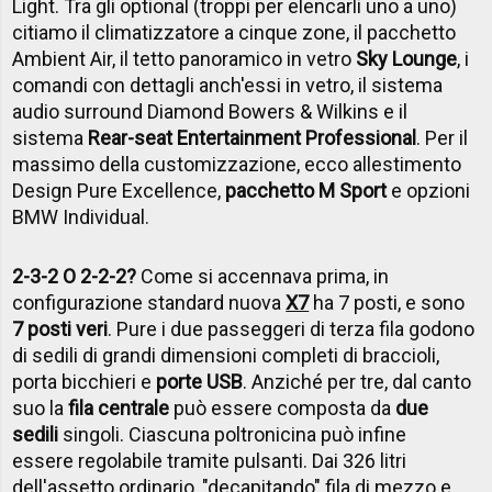
Light. Tra gli optional (troppi per elencarli uno a uno)
citiamo il climatizzatore a cinque zone, il pacchetto
Ambient Air, il tetto panoramico in vetro
Sky Lounge
, i
comandi con dettagli anch'essi in vetro, il sistema
audio surround Diamond Bowers & Wilkins e il
sistema
Rear-seat Entertainment Professional
. Per il
massimo della customizzazione, ecco allestimento
Design Pure Excellence,
pacchetto M Sport
e opzioni
BMW Individual.
2-3-2 O 2-2-2?
Come si accennava prima, in
configurazione standard nuova
X7
ha 7 posti, e sono
7 posti veri
. Pure i due passeggeri di terza fila godono
di sedili di grandi dimensioni completi di braccioli,
porta bicchieri e
porte USB
. Anziché per tre, dal canto
suo la
fila centrale
può essere composta da
due
sedili
singoli. Ciascuna poltronicina può infine
essere regolabile tramite pulsanti. Dai 326 litri
dell'assetto ordinario, "decapitando" fila di mezzo e