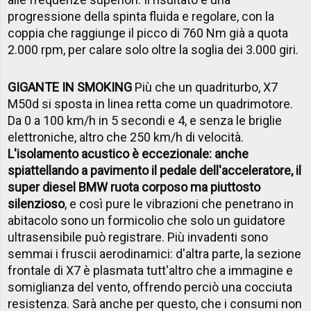
progressione della spinta fluida e regolare, con la
coppia che raggiunge il picco di 760 Nm già a quota
2.000 rpm, per calare solo oltre la soglia dei 3.000 giri.
GIGANTE IN SMOKING
Più che un quadriturbo, X7
M50d si sposta in linea retta come un quadrimotore.
Da 0 a 100 km/h in 5 secondi e 4, e senza le briglie
elettroniche, altro che 250 km/h di velocità.
L'isolamento acustico è eccezionale: anche
spiattellando a pavimento il pedale dell'acceleratore, il
super diesel BMW ruota corposo ma piuttosto
silenzioso
, e così pure le vibrazioni che penetrano in
abitacolo sono un formicolio che solo un guidatore
ultrasensibile può registrare. Più invadenti sono
semmai i fruscii aerodinamici: d'altra parte, la sezione
frontale di X7 è plasmata tutt'altro che a immagine e
somiglianza del vento, offrendo perciò una cocciuta
resistenza. Sarà anche per questo, che i consumi non