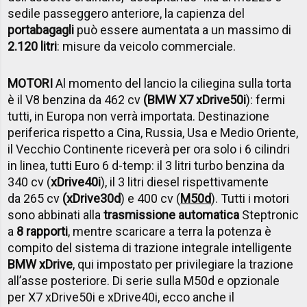
sedile passeggero anteriore, la capienza del
portabagagli
può essere aumentata a un massimo di
2.120 litri
: misure da veicolo commerciale.
MOTORI
Al momento del lancio la ciliegina sulla torta
è il V8 benzina da 462 cv
(BMW X7 xDrive50i
): fermi
tutti, in Europa non verrà importata. Destinazione
periferica rispetto a Cina, Russia, Usa e Medio Oriente,
il Vecchio Continente riceverà per ora solo i 6 cilindri
in linea, tutti Euro 6 d-temp: il 3 litri turbo benzina da
340 cv (
xDrive40i
), il 3 litri diesel rispettivamente
da 265 cv
(xDrive30d
) e 400 cv (
M50d
). Tutti i motori
sono abbinati alla
trasmissione automatica
Steptronic
a
8 rapporti
, mentre scaricare a terra la potenza è
compito del sistema di trazione integrale intelligente
BMW xDrive
, qui impostato per privilegiare la trazione
all’asse posteriore. Di serie sulla M50d e opzionale
per X7 xDrive50i e xDrive40i, ecco anche il