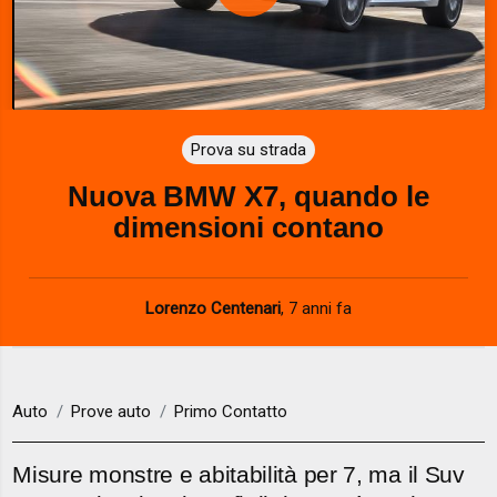
P
l
a
Prova su strada
y
Nuova BMW X7, quando le
V
dimensioni contano
i
d
Lorenzo Centenari
,
7 anni fa
e
o
Auto
Prove auto
Primo Contatto
Misure monstre e abitabilità per 7, ma il Suv