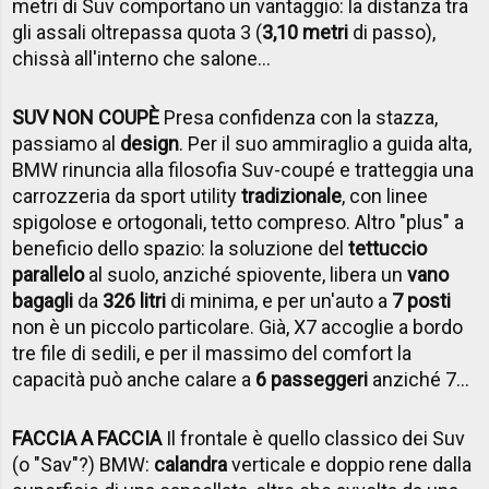
metri di Suv comportano un vantaggio: la distanza tra
gli assali oltrepassa quota 3 (
3,10 metri
di passo),
chissà all'interno che salone...
SUV NON COUPÈ
Presa confidenza con la stazza,
passiamo al
design
. Per il suo ammiraglio a guida alta,
BMW rinuncia alla filosofia Suv-coupé e tratteggia una
carrozzeria da sport utility
tradizionale
, con linee
spigolose e ortogonali, tetto compreso. Altro "plus" a
beneficio dello spazio: la soluzione del
tettuccio
parallelo
al suolo, anziché spiovente, libera un
vano
bagagli
da
326 litri
di minima, e per un'auto a
7 posti
non è un piccolo particolare. Già, X7 accoglie a bordo
tre file di sedili, e per il massimo del comfort la
capacità può anche calare a
6 passeggeri
anziché 7...
FACCIA A FACCIA
Il frontale è quello classico dei Suv
(o "Sav"?) BMW:
calandra
verticale e doppio rene dalla