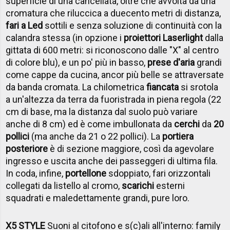
superficie di una cancellata, oltre che avvolta da una
cromatura che riluccica a duecento metri di distanza,
fari a Led
sottili e senza soluzione di continuità con la
calandra stessa (in opzione i
proiettori Laserlight
dalla
gittata di 600 metri: si riconoscono dalle "X" al centro
di colore blu), e un po' più in basso,
prese d'aria
grandi
come cappe da cucina, ancor più belle se attraversate
da banda cromata. La chilometrica
fiancata
si srotola
a un'altezza da terra da fuoristrada in piena regola (22
cm di base, ma la distanza dal suolo può variare
anche di 8 cm) ed è come imbullonata da
cerchi
da
20
pollici
(ma anche da 21 o 22 pollici). La
portiera
posteriore
è di sezione maggiore, così da agevolare
ingresso e uscita anche dei passeggeri di ultima fila.
In coda, infine,
portellone
sdoppiato, fari orizzontali
collegati da listello al cromo,
scarichi
esterni
squadrati e maledettamente grandi, pure loro.
X5 STYLE
Suoni al citofono e s(c)ali all'interno: family