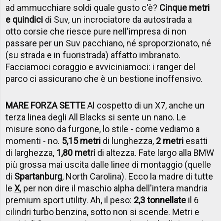
ad ammucchiare soldi quale gusto c'è?
Cinque metri
e quindici
di Suv, un incrociatore da autostrada a
otto corsie che riesce pure nell'impresa di non
passare per un Suv pacchiano, né sproporzionato, né
(su strada e in fuoristrada) affatto imbranato.
Facciamoci coraggio e avviciniamoci: i ranger del
parco ci assicurano che è un bestione inoffensivo.
MARE FORZA SETTE
Al cospetto di un X7, anche un
terza linea degli All Blacks si sente un nano. Le
misure sono da furgone, lo stile - come vediamo a
momenti - no.
5,15 metri
di lunghezza,
2 metri
esatti
di larghezza,
1,80 metri
di altezza. Fate largo alla BMW
più grossa mai uscita dalle linee di montaggio (quelle
di
Spartanburg
, North Carolina). Ecco la madre di tutte
le
X
, per non dire il maschio alpha dell'intera mandria
premium sport utility. Ah, il peso:
2,3 tonnellate
il 6
cilindri turbo benzina, sotto non si scende. Metri e