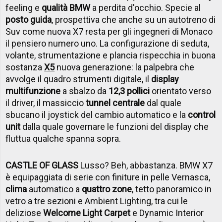
feeling e
qualità BMW
a perdita d'occhio. Specie al
posto guida
, prospettiva che anche su un autotreno di
Suv come nuova X7 resta per gli ingegneri di Monaco
il pensiero numero uno. La configurazione di seduta,
volante, strumentazione e plancia rispecchia in buona
sostanza
X5
nuova generazione: la palpebra che
avvolge il quadro strumenti digitale, il
display
multifunzione
a sbalzo da
12,3 pollici
orientato verso
il driver, il massiccio
tunnel centrale
dal quale
sbucano il joystick del cambio automatico e la
control
unit
dalla quale governare le funzioni del display che
fluttua qualche spanna sopra.
CASTLE OF GLASS
Lusso? Beh, abbastanza. BMW X7
è equipaggiata di serie con finiture in pelle Vernasca,
clima
automatico a
quattro zone
, tetto panoramico in
vetro a tre sezioni e Ambient Lighting, tra cui le
deliziose
Welcome Light Carpet
e Dynamic Interior