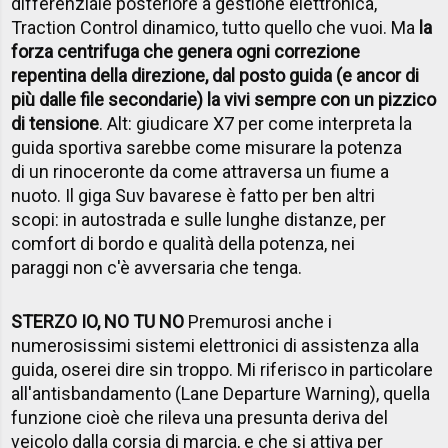
differenziale posteriore a gestione elettronica,
Traction Control dinamico, tutto quello che vuoi. Ma
la
forza centrifuga che genera ogni correzione
repentina della direzione, dal posto guida (e ancor di
più dalle file secondarie) la vivi sempre con un pizzico
di tensione
. Alt: giudicare X7 per come interpreta la
guida sportiva sarebbe come misurare la potenza
di un rinoceronte da come attraversa un fiume a
nuoto. Il giga Suv bavarese è fatto per ben altri
scopi: in autostrada e sulle lunghe distanze, per
comfort di bordo e qualità della potenza, nei
paraggi non c'è avversaria che tenga.
STERZO IO, NO TU NO
Premurosi anche i
numerosissimi sistemi elettronici di assistenza alla
guida, oserei dire sin troppo. Mi riferisco in particolare
all'antisbandamento (Lane Departure Warning), quella
funzione cioè che rileva una presunta deriva del
veicolo dalla corsia di marcia, e che si attiva per