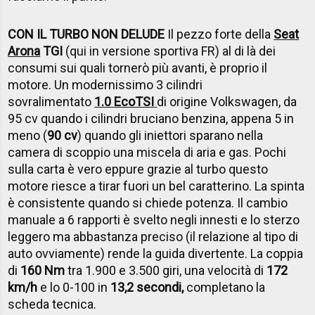
CON IL TURBO NON DELUDE
Il pezzo forte della
Seat
Arona
TGI
(qui in versione sportiva FR) al di là dei
consumi sui quali tornerò più avanti, è proprio il
motore. Un modernissimo 3 cilindri
sovralimentato
1.0 EcoTSI
di origine Volkswagen, da
95 cv quando i cilindri bruciano benzina, appena 5 in
meno (
90 cv
) quando gli iniettori sparano nella
camera di scoppio una miscela di aria e gas. Pochi
sulla carta è vero eppure grazie al turbo questo
motore riesce a tirar fuori un bel caratterino. La spinta
è consistente quando si chiede potenza. Il cambio
manuale a 6 rapporti è svelto negli innesti e lo sterzo
leggero ma abbastanza preciso (il relazione al tipo di
auto ovviamente) rende la guida divertente. La coppia
di
160 Nm
tra 1.900 e 3.500 giri, una velocità di
172
km/h
e lo 0-100 in
13,2 secondi,
completano la
scheda tecnica.