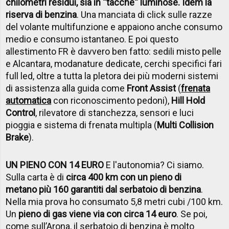
chilometri residui, sia in ''tacche'' luminose. Idem la
riserva di benzina
. Una manciata di click sulle razze
del volante multifunzione e appaiono anche consumo
medio e consumo istantaneo. E poi questo
allestimento FR è davvero ben fatto: sedili misto pelle
e Alcantara, modanature dedicate, cerchi specifici fari
full led, oltre a tutta la pletora dei più moderni sistemi
di assistenza alla guida come
Front Assist
(
frenata
automatica
con riconoscimento pedoni),
Hill Hold
Control
, rilevatore di stanchezza, sensori e luci
pioggia e sistema di frenata multipla (
Multi Collision
Brake
).
UN PIENO CON 14 EURO
E l'autonomia? Ci siamo.
Sulla carta è di
circa 400 km con un pieno di
metano
più 160 garantiti dal serbatoio di benzina
.
Nella mia prova ho consumato 5,8 metri cubi /100 km.
Un
pieno di gas viene via con circa 14 euro
. Se poi,
come sull’Arona, il serbatoio di benzina è molto