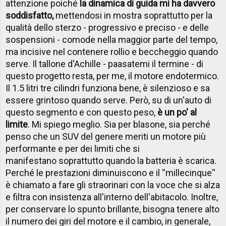
attenzione poiché
la dinamica di guida mi ha davvero
soddisfatto,
mettendosi in mostra soprattutto per la
qualità dello sterzo - progressivo e preciso - e delle
sospensioni - comode nella maggior parte del tempo,
ma incisive nel contenere rollio e beccheggio quando
serve. Il tallone d'Achille - paasatemi il termine -
di
questo progetto resta, per me, il motore endotermico.
Il 1.5 litri tre cilindri funziona bene, è silenzioso e sa
essere grintoso quando serve. Però, su di un'auto di
questo segmento e con questo peso,
è un po' al
limite
. Mi spiego meglio. Sia per blasone, sia perché
penso che un SUV del genere meriti un motore più
performante e per dei limiti che si
manifestano soprattutto quando la batteria è scarica.
Perché le prestazioni diminuiscono e il ''millecinque''
è chiamato a fare gli straorinari con la voce che si alza
e filtra con insistenza all'interno dell'abitacolo. Inoltre,
per conservare lo spunto brillante, bisogna tenere alto
il numero dei giri del motore e il cambio, in generale,