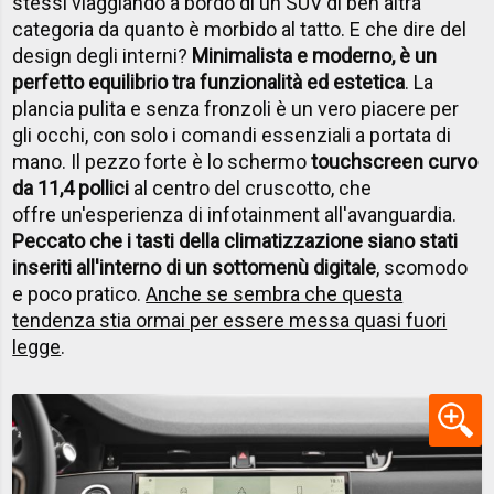
stessi viaggiando a bordo di un SUV di ben altra
categoria da quanto è morbido al tatto. E che dire del
design degli interni?
Minimalista e moderno, è un
perfetto equilibrio tra funzionalità ed estetica
. La
plancia pulita e senza fronzoli è un vero piacere per
gli occhi, con solo i comandi essenziali a portata di
mano. Il pezzo forte è lo schermo
touchscreen curvo
da 11,4 pollici
al centro del cruscotto, che
offre un'esperienza di infotainment all'avanguardia.
Peccato che i tasti della climatizzazione siano stati
inseriti all'interno di un sottomenù digitale
, scomodo
e poco pratico.
Anche se sembra che questa
tendenza stia ormai per essere messa quasi fuori
legge
.