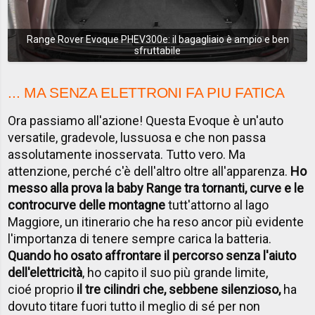
Range Rover Evoque PHEV300e: il bagagliaio è ampio e ben
sfruttabile
... MA SENZA ELETTRONI FA PIU FATICA
Ora passiamo all'azione! Questa Evoque è un'auto
versatile, gradevole, lussuosa e che non passa
assolutamente inosservata. Tutto vero. Ma
attenzione, perché c'è dell'altro oltre all'apparenza.
Ho
messo alla prova la baby Range tra tornanti, curve e le
controcurve delle montagne
tutt'attorno al lago
Maggiore, un itinerario che ha reso ancor più evidente
l'importanza di tenere sempre carica la batteria.
Quando ho osato affrontare il percorso senza l'aiuto
dell'elettricità
, ho capito il suo più grande limite,
cioé proprio
il tre cilindri che, sebbene silenzioso,
ha
dovuto titare fuori tutto il meglio di sé per non