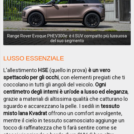
Range Rover Evoque PHEV300e: è il SUV compatto più lussuosa
del suo segmento
LUSSO ESSENZIALE
L'allestimento
HSE
(quello in prova)
è un vero
spettacolo per gli occhi
, con elementi pregiati che ti
coccolano in tutti gli angoli del veicolo.
Ogni
centimetro degli interni è un'ode a lusso ed eleganza
,
grazie a materiali di altissima qualità che catturano lo
sguardo e accarezzano la pelle. I sedili in
tessuto
misto lana Kvadrat
offrono un comfort avvolgente,
mentre il cielo in tessuto scamosciato aggiunge un
tocco di raffinatezza che ti farà sentire come se