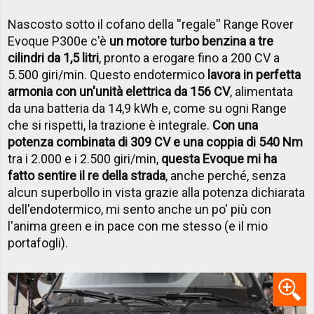
Nascosto sotto il cofano della ''regale'' Range Rover
Evoque P300e c'è
un motore turbo benzina a tre
cilindri da 1,5 litri
, pronto a erogare fino a 200 CV a
5.500 giri/min. Questo endotermico
lavora in perfetta
armonia con un'unità elettrica da 156 CV
, alimentata
da una batteria da 14,9 kWh e, come su ogni Range
che si rispetti, la trazione è integrale.
Con una
potenza combinata di 309 CV e una coppia di 540 Nm
tra i 2.000 e i 2.500 giri/min,
questa Evoque mi ha
fatto sentire il re della strada
, anche perché, senza
alcun superbollo in vista grazie alla potenza dichiarata
dell'endotermico, mi sento anche un po' più con
l'anima green e in pace con me stesso (e il mio
portafogli).