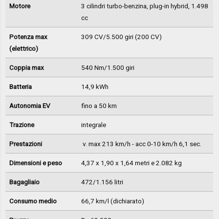
Motore
3 cilindri turbo-benzina, plug-in hybrid, 1.498
cc
Potenza max
309 CV/5.500 giri (200 CV)
(elettrico)
Coppia max
540 Nm/1.500 giri
Batteria
14,9 kWh
Autonomia EV
fino a 50 km
Trazione
integrale
Prestazioni
v. max 213 km/h - acc 0-10 km/h 6,1 sec.
Dimensioni e peso
4,37 x 1,90 x 1,64 metri e 2.082 kg
Bagagliaio
472/1.156 litri
Consumo medio
66,7 km/l (dichiarato)