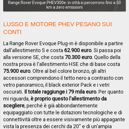
Range Rover Evoque PHEV300e: in città si percorrono fino a 50
km a zero emissioni
LUSSO E MOTORE PHEV PESANO SUI
CONTI
La Range Rover Evoque Plug-in è disponibile a partire
dall'allestimento S e costa
62.900 euro
. Si passa poi
alla versione SE, che costa
70.300 euro
. Quello della
nostra prova è l'allestimento HSE che di base costa
75.900 euro
. Oltre al bel colore bronzo, gli altri
accessori comprendono il tetto nero a contrasto con
vetro panoramico, il black exterior Pack e i vetri
oscurati.
Il totale raggiunge i 79 mila euro
. Per quanto
mi riguarda,
è proprio questo l'allestimento da
scegliere
, perché è già abbondantemente
equipaggiato con tutte le dotazioni tecnologiche e di
connettività oltre a essere visivamente più appagante
vista la presenza dei cerchi da 20'' e di un'ampia