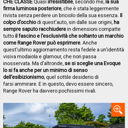
CHE CLASSE
Quasi
irresistibile
, secondo me,
la sua
firma luminosa posteriore
, che è stata leggermente
rivista senza perdere un briciolo della sua essenza.
Il
colpo d'occhio
di quest'auto, sin dalle sue origini,
ha
sempre saputo racchiudere
in dimensioni compatte
tutto
il fascino e l'esclusività che soltanto un marchio
come Range Rover può esprimere
. Anche
quest'ultimo aggiornamento resta fedele a un'identità
visiva modaiola e glamour, che non passa
inosservata. Ma d'altronde,
se si sceglie una Evoque
lo si fa anche per un minimo di senso
dell'esibizionismo
, quel sottile desiderio di
farsi ammirare. E in questo, devo essere sincero,
Range Rover ha davvero pochissimi rivali.