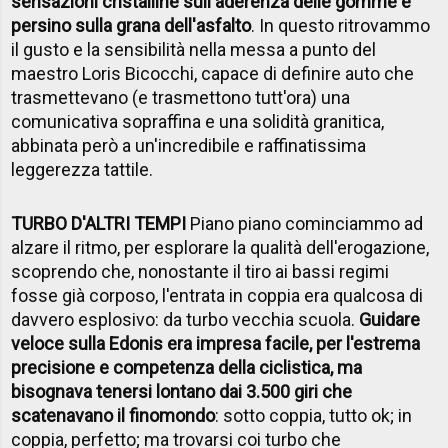
sensazioni cristalline sull'aderenza delle gomme e
persino sulla grana dell'asfalto
. In questo ritrovammo
il gusto e la sensibilità nella messa a punto del
maestro Loris Bicocchi, capace di definire auto che
trasmettevano (e trasmettono tutt'ora) una
comunicativa sopraffina e una solidità granitica,
abbinata però a un'incredibile e raffinatissima
leggerezza tattile.
TURBO D'ALTRI TEMPI
Piano piano cominciammo ad
alzare il ritmo, per esplorare la qualità dell'erogazione,
scoprendo che, nonostante il tiro ai bassi regimi
fosse già corposo, l'entrata in coppia era qualcosa di
davvero esplosivo: da turbo vecchia scuola.
Guidare
veloce sulla Edonis era impresa facile, per l'estrema
precisione e competenza della ciclistica, ma
bisognava tenersi lontano dai 3.500 giri che
scatenavano il finomondo
: sotto coppia, tutto ok; in
coppia, perfetto; ma trovarsi coi turbo che