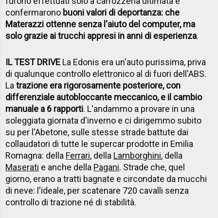
furono effettuati solo a carrozzeria ultimata e
confermarono
buoni valori di deportanza: che
Materazzi ottenne senza l'aiuto del computer, ma
solo grazie ai trucchi appresi in anni di esperienza
.
IL TEST DRIVE
La Edonis era un'auto purissima, priva
di qualunque controllo elettronico al di fuori dell'ABS.
La
trazione era rigorosamente posteriore, con
differenziale autobloccante meccanico, e il cambio
manuale a 6 rapporti
. L'andammo a provare in una
soleggiata giornata d'inverno e ci dirigemmo subito
su per l'Abetone, sulle stesse strade battute dai
collaudatori di tutte le supercar prodotte in Emilia
Romagna: della
Ferrari
, della
Lamborghini
, della
Maserati
e anche della
Pagani
. Strade che, quel
giorno, erano a tratti bagnate e circondate da mucchi
di neve: l'ideale, per scatenare 720 cavalli senza
controllo di trazione né di stabilità.