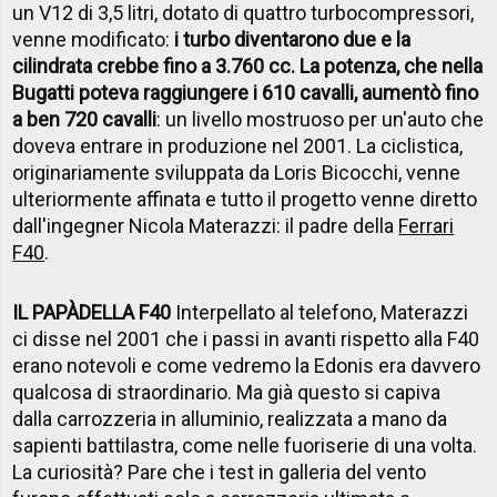
un V12 di 3,5 litri, dotato di quattro turbocompressori,
venne modificato:
i turbo diventarono due e la
cilindrata crebbe fino a 3.760 cc. La potenza, che nella
Bugatti poteva raggiungere i 610 cavalli, aumentò fino
a ben 720 cavalli
: un livello mostruoso per un'auto che
doveva entrare in produzione nel 2001. La ciclistica,
originariamente sviluppata da Loris Bicocchi, venne
ulteriormente affinata e tutto il progetto venne diretto
dall'ingegner Nicola Materazzi: il padre della
Ferrari
F40
.
IL PAP
À
DELLA F40
Interpellato al telefono, Materazzi
ci disse nel 2001 che i passi in avanti rispetto alla F40
erano notevoli e come vedremo la Edonis era davvero
qualcosa di straordinario. Ma già questo si capiva
dalla carrozzeria in alluminio, realizzata a mano da
sapienti battilastra, come nelle fuoriserie di una volta.
La curiosità? Pare che i test in galleria del vento