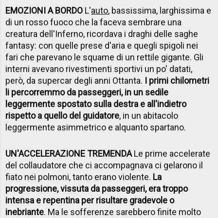
EMOZIONI A BORDO
L'
auto
, bassissima, larghissima e
di un rosso fuoco che la faceva sembrare una
creatura dell'Inferno, ricordava i draghi delle saghe
fantasy: con quelle prese d'aria e quegli spigoli nei
fari che parevano le squame di un rettile gigante. Gli
interni avevano rivestimenti sportivi un po' datati,
però, da supercar degli anni Ottanta.
I primi chilometri
li percorremmo da passeggeri, in un sedile
leggermente spostato sulla destra e all'indietro
rispetto a quello del guidatore
, in un abitacolo
leggermente asimmetrico e alquanto spartano.
UN'ACCELERAZIONE TREMENDA
Le prime accelerate
del collaudatore che ci accompagnava ci gelarono il
fiato nei polmoni, tanto erano violente.
La
progressione, vissuta da passeggeri, era troppo
intensa e repentina per risultare gradevole o
inebriante
. Ma le sofferenze sarebbero finite molto