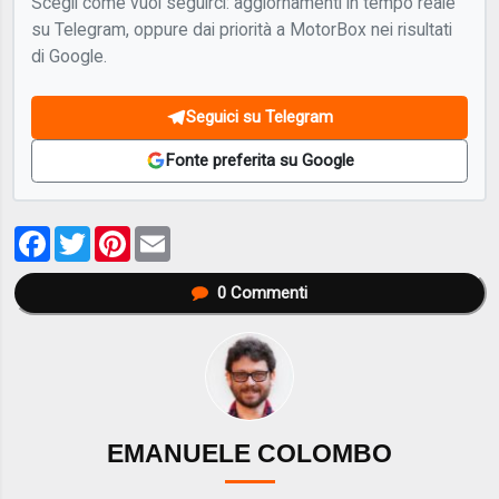
Scegli come vuoi seguirci: aggiornamenti in tempo reale
su Telegram, oppure dai priorità a MotorBox nei risultati
di Google.
Seguici su Telegram
Fonte preferita su Google
Facebook
Twitter
Pinterest
Email
0
Commenti
EMANUELE COLOMBO