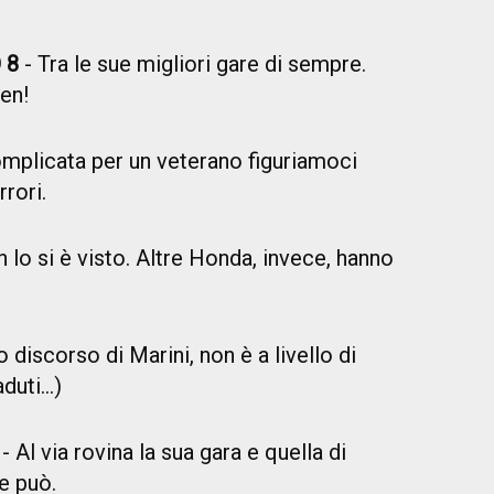
 8
- Tra le sue migliori gare di sempre.
en!
omplicata per un veterano figuriamoci
rrori.
n lo si è visto. Altre Honda, invece, hanno
o discorso di Marini, non è a livello di
uti...)
4
- Al via rovina la sua gara e quella di
he può.