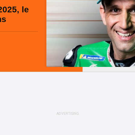
025, le
ns