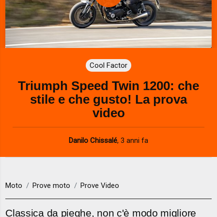
P
l
a
Cool Factor
y
Triumph Speed Twin 1200: che
V
stile e che gusto! La prova
i
video
d
Danilo Chissalé
,
3 anni fa
e
o
Moto
Prove moto
Prove Video
Classica da pieghe, non c'è modo migliore