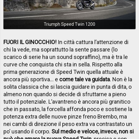
Triumph Speed Twin 1200
FUORI IL GINOCCHIO!
In città cattura l’attenzione di
chi la vede, ma soprattutto la sente passare (lo
scarico di serie ha un sound sopraffino), ma è tra le
curve che conquista chi sta in sella. Rispetto alla
prima generazione di Speed Twin quella attuale è
ancora più sportiva… e
come tale va guidata
. Non è la
solita classica che si lascia guidare in punta di dita, o
almeno non quando si decide di sfruttarne a pieno
tutto il potenziale. L’avantreno è ancora più granitico
che in passato, la forcella affonda poco e sostiene la
potenza extra delle nuove pinze freno Brembo, ma
nei cambi di direzione il peso extra va contrastato un
po’ usando il corpo.
Sul medio e veloce, invece, non si
può che amare la nuova Speed Twin
, precisa e con