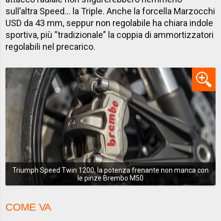
sull’altra Speed… la Triple. Anche la forcella Marzocchi
USD da 43 mm, seppur non regolabile ha chiara indole
sportiva, più “tradizionale” la coppia di ammortizzatori
regolabili nel precarico.
Triumph Speed Twin 1200, la potenza frenante non manca con
le pinze Brembo M50
COME VA