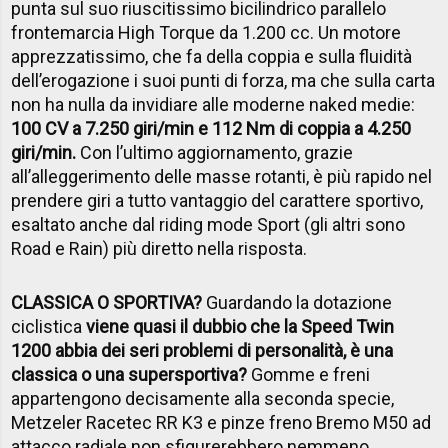
punta sul suo riuscitissimo bicilindrico parallelo
frontemarcia High Torque da 1.200 cc. Un motore
apprezzatissimo, che fa della coppia e sulla fluidità
dell’erogazione i suoi punti di forza, ma che sulla carta
non ha nulla da invidiare alle moderne naked medie:
100 CV a 7.250 giri/min e 112 Nm di coppia a 4.250
giri/min.
Con l’ultimo aggiornamento, grazie
all’alleggerimento delle masse rotanti, è più rapido nel
prendere giri a tutto vantaggio del carattere sportivo,
esaltato anche dal riding mode Sport (gli altri sono
Road e Rain) più diretto nella risposta.
CLASSICA O SPORTIVA?
Guardando la dotazione
ciclistica
viene quasi il dubbio che la Speed Twin
1200 abbia dei seri problemi di personalità, è una
classica o una supersportiva?
Gomme e freni
appartengono decisamente alla seconda specie,
Metzeler Racetec RR K3 e pinze freno Bremo M50 ad
attacco radiale non sfigurerebbero nemmeno