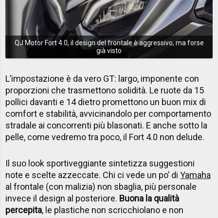
QJ Motor Fort 4.0, il design del frontale è aggressivo, ma forse
già visto
L’impostazione è da vero GT: largo, imponente con
proporzioni che trasmettono solidità. Le ruote da 15
pollici davanti e 14 dietro promettono un buon mix di
comfort e stabilità, avvicinandolo per comportamento
stradale ai concorrenti più blasonati. E anche sotto la
pelle, come vedremo tra poco, il Fort 4.0 non delude.
Il suo look sportiveggiante sintetizza suggestioni
note e scelte azzeccate. Chi ci vede un po’ di
Yamaha
al frontale (con malizia) non sbaglia, più personale
invece il design al posteriore.
Buona la qualità
percepita
, le plastiche non scricchiolano e non