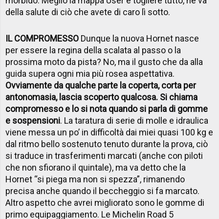
morbido. Meglio la mappa User e togliere tutto, ne va
della salute di ciò che avete di caro lì sotto.
IL COMPROMESSO
Dunque la nuova Hornet nasce
per essere la regina della scalata al passo o la
prossima moto da pista? No, ma il gusto che da alla
guida supera ogni mia più rosea aspettativa.
Ovviamente da qualche parte la coperta, corta per
antonomasia, lascia scoperto qualcosa. Si chiama
compromesso e lo si nota quando si parla di gomme
e sospensioni
. La taratura di serie di molle e idraulica
viene messa un po’ in difficoltà dai miei quasi 100 kg e
dal ritmo bello sostenuto tenuto durante la prova, ciò
si traduce in trasferimenti marcati (anche con piloti
che non sfiorano il quintale), ma va detto che la
Hornet “si piega ma non si spezza”, rimanendo
precisa anche quando il beccheggio si fa marcato.
Altro aspetto che avrei migliorato sono le gomme di
primo equipaggiamento. Le Michelin Road 5