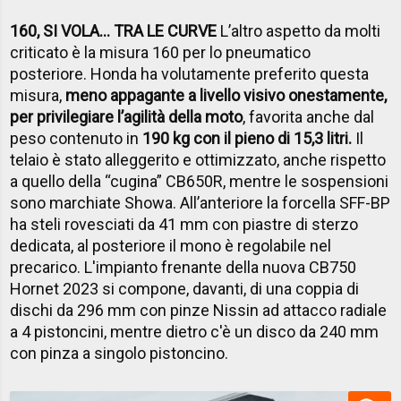
160, SI VOLA… TRA LE CURVE
L’altro aspetto da molti
criticato è la misura 160 per lo pneumatico
posteriore. Honda ha volutamente preferito questa
misura,
meno appagante a livello visivo onestamente,
per privilegiare l’agilità della moto
, favorita anche dal
peso contenuto in
190 kg con il pieno di 15,3 litri.
Il
telaio è stato alleggerito e ottimizzato, anche rispetto
a quello della “cugina” CB650R, mentre le sospensioni
sono marchiate Showa. All’anteriore la forcella SFF-BP
ha steli rovesciati da 41 mm con piastre di sterzo
dedicata, al posteriore il mono è regolabile nel
precarico. L'impianto frenante della nuova CB750
Hornet 2023 si compone, davanti, di una coppia di
dischi da 296 mm con pinze Nissin ad attacco radiale
a 4 pistoncini, mentre dietro c'è un disco da 240 mm
con pinza a singolo pistoncino.