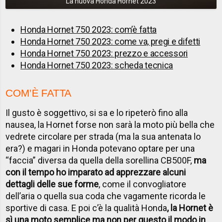
La nuova Honda Hornet 2023
Honda Hornet 750 2023: com’è fatta
Honda Hornet 750 2023: come va, pregi e difetti
Honda Hornet 750 2023: prezzo e accessori
Honda Hornet 750 2023: scheda tecnica
COM’È FATTA
Il gusto è soggettivo, si sa e lo ripeterò fino alla
nausea, la Hornet forse non sarà la moto più bella che
vedrete circolare per strada (ma la sua antenata lo
era?) e magari in Honda potevano optare per una
“faccia” diversa da quella della sorellina CB500F,
ma
con il tempo ho imparato ad apprezzare alcuni
dettagli delle sue forme
, come il convogliatore
dell’aria o quella sua coda che vagamente ricorda le
sportive di casa. E poi c’è la qualità Honda
, la Hornet è
sì una moto semplice ma non per questo il modo in