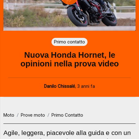
P
l
a
Primo contatto
y
Nuova Honda Hornet, le
V
opinioni nella prova video
i
d
Danilo Chissalé
,
3 anni fa
e
o
Moto
Prove moto
Primo Contatto
Agile, leggera, piacevole alla guida e con un