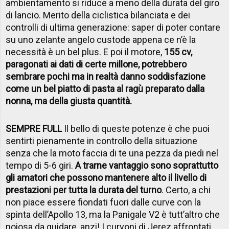
ambientamento si riduce a meno della durata del giro
di lancio. Merito della ciclistica bilanciata e dei
controlli di ultima generazione: saper di poter contare
su uno zelante angelo custode appena ce n’è la
necessità è un bel plus. E poi il motore,
155 cv,
paragonati ai dati di certe millone, potrebbero
sembrare pochi ma in realtà danno soddisfazione
come un bel piatto di pasta al ragù preparato dalla
nonna, ma della giusta quantità.
SEMPRE FULL
Il bello di queste potenze è che puoi
sentirti pienamente in controllo della situazione
senza che la moto faccia di te una pezza da piedi nel
tempo di 5-6 giri.
A trarne vantaggio sono soprattutto
gli amatori che possono mantenere alto il livello di
prestazioni per tutta la durata del turno
. Certo, a chi
non piace essere fiondati fuori dalle curve con la
spinta dell’Apollo 13, ma la Panigale V2 è tutt’altro che
noiosa da guidare, anzi! I curvoni di Jerez affrontati