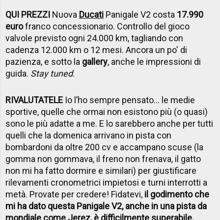
QUI PREZZI
Nuova
Ducati
Panigale V2 costa
17.990
euro
franco concessionario. Controllo del gioco
valvole previsto ogni 24.000 km, tagliando con
cadenza 12.000 km o 12 mesi. Ancora un po' di
pazienza, e sotto la
gallery
, anche le impressioni di
guida.
Stay tuned
.
RIVALUTATELE
Io l’ho sempre pensato… le medie
sportive, quelle che ormai non esistono più (o quasi)
sono le più adatte a me. E lo sarebbero anche per tutti
quelli che la domenica arrivano in pista con
bombardoni da oltre 200 cv e accampano scuse (la
gomma non gommava, il freno non frenava, il gatto
non mi ha fatto dormire e similari) per giustificare
rilevamenti cronometrici impietosi e turni interrotti a
metà. Provate per credere! Fidatevi,
il godimento che
mi ha dato questa Panigale V2, anche in una pista da
mondiale come Jerez, è difficilmente superabile.