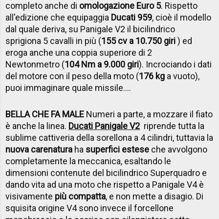
completo anche di
omologazione Euro 5
. Rispetto
all'edizione che equipaggia
Ducati 959
, cioè il modello
dal quale deriva, su Panigale V2 il bicilindrico
sprigiona 5 cavalli in più (
155 cv a 10.750 giri
) ed
eroga anche una coppia superiore di 2
Newtonmetro (
104 Nm a 9.000 giri
). Incrociando i dati
del motore con il peso della moto (
176 kg
a vuoto),
puoi immaginare quale missile....
BELLA CHE FA MALE
Numeri a parte, a mozzare il fiato
è anche la linea.
Ducati Panigale V2
riprende tutta la
sublime cattiveria della sorellona a 4 cilindri, tuttavia la
nuova carenatura
ha
superfici estese
che avvolgono
completamente la meccanica, esaltando le
dimensioni contenute del bicilindrico Superquadro e
dando vita ad una moto che rispetto a Panigale V4 è
visivamente
più compatta
, e non mette a disagio. Di
squisita origine V4 sono invece il forcellone