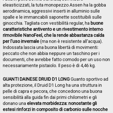
eleasticizzati, la tuta monopezzo Assen ha la gobba
aerodinamica, aggressivi inserti in alluminio sulle
spalle e le immancabili saponette sostituibili sulle
ginocchia. Tagliata con vestibilità regular, ha
buone
caratteristiche antivento e un rivestimento interno
rimovibile NanoFeel, che la rende abbastanza calda
per l'uso invernale
(ma non è resistente all'acqua).
Indossata lascia una buona libertà di movimenti:
peccato che non abbia neppure un taschino per i
documenti, che avrebbe fatto comodo per un uso non
necessariamente pistaiolo. Il peso è di 4,46 kg.
GUANTI DAINESE DRUID D1 LONG
Guanto sportivo ad
alta protezione, il Druid D1 Long ha una struttura in
pelle di capra e pecora, che concedono una buona
sensibilità alla guida fin dai primi chilometri e gli
donano una
elevata morbidezza: nonostante gli
estesi rinforzi in composito di carbonio sulle nocche