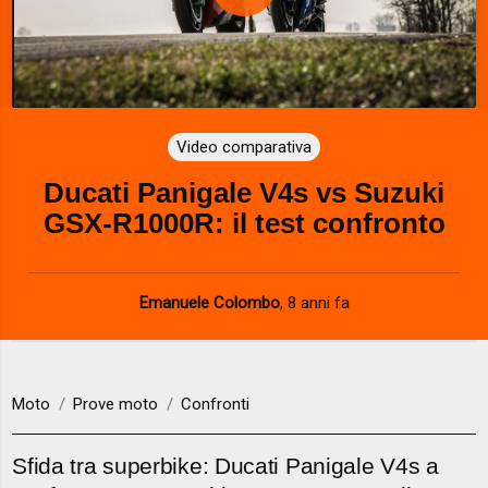
P
l
a
Video comparativa
y
Ducati Panigale V4s vs Suzuki
V
GSX-R1000R: il test confronto
i
d
Emanuele Colombo
,
8 anni fa
e
o
Moto
Prove moto
Confronti
Sfida tra superbike: Ducati Panigale V4s a