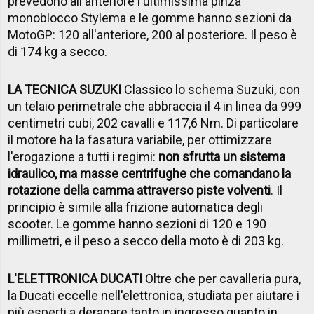
prevedono all'anteriore l'ultimissima pinza
monoblocco Stylema e le gomme hanno sezioni da
MotoGP: 120 all'anteriore, 200 al posteriore. Il peso è
di 174 kg a secco.
LA TECNICA SUZUKI
Classico lo schema
Suzuki
, con
un telaio perimetrale che abbraccia il 4 in linea da 999
centimetri cubi, 202 cavalli e 117,6 Nm. Di particolare
il motore ha la fasatura variabile, per ottimizzare
l'erogazione a tutti i regimi:
non sfrutta un sistema
idraulico, ma masse centrifughe che comandano la
rotazione della camma attraverso piste volventi
. Il
principio è simile alla frizione automatica degli
scooter. Le gomme hanno sezioni di 120 e 190
millimetri, e il peso a secco della moto è di 203 kg.
L'ELETTRONICA DUCATI
Oltre che per cavalleria pura,
la
Ducati
eccelle nell'elettronica, studiata per aiutare i
più esperti a derapare tanto in ingresso quanto in