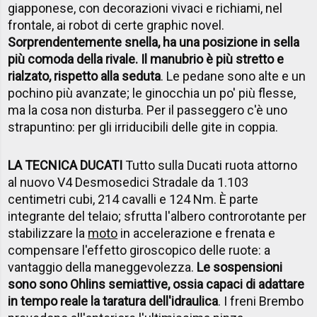
giapponese, con decorazioni vivaci e richiami, nel
frontale, ai robot di certe graphic novel.
Sorprendentemente snella, ha una posizione in sella
più comoda della rivale. Il manubrio è più stretto e
rialzato, rispetto alla seduta
. Le pedane sono alte e un
pochino più avanzate; le ginocchia un po' più flesse,
ma la cosa non disturba. Per il passeggero c'è uno
strapuntino: per gli irriducibili delle gite in coppia.
LA TECNICA DUCATI
Tutto sulla Ducati ruota attorno
al nuovo V4 Desmosedici Stradale da 1.103
centimetri cubi, 214 cavalli e 124 Nm. È parte
integrante del telaio; sfrutta l'albero controrotante per
stabilizzare la
moto
in accelerazione e frenata e
compensare l'effetto giroscopico delle ruote: a
vantaggio della maneggevolezza.
Le sospensioni
sono sono Ohlins semiattive, ossia capaci di adattare
in tempo reale la taratura dell'idraulica
. I freni Brembo