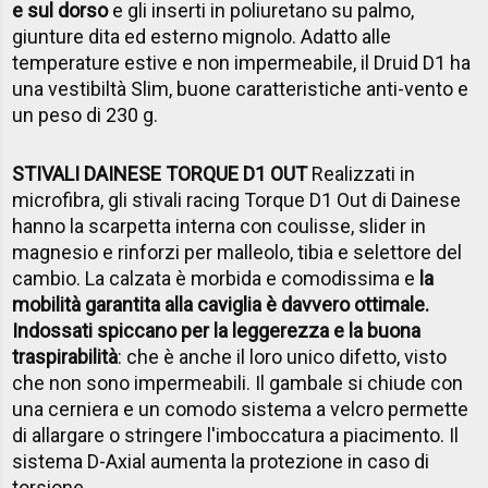
e sul dorso
e gli inserti in poliuretano su palmo,
giunture dita ed esterno mignolo. Adatto alle
temperature estive e non impermeabile, il Druid D1 ha
una vestibiltà Slim, buone caratteristiche anti-vento e
un peso di 230 g.
STIVALI DAINESE TORQUE D1 OUT
Realizzati in
microfibra, gli stivali racing Torque D1 Out di Dainese
hanno la scarpetta interna con coulisse, slider in
magnesio e rinforzi per malleolo, tibia e selettore del
cambio. La calzata è morbida e comodissima e
la
mobilità garantita alla caviglia è davvero ottimale.
Indossati spiccano per la leggerezza e la buona
traspirabilità
: che è anche il loro unico difetto, visto
che non sono impermeabili. Il gambale si chiude con
una cerniera e un comodo sistema a velcro permette
di allargare o stringere l'imboccatura a piacimento. Il
sistema D-Axial aumenta la protezione in caso di
torsione.