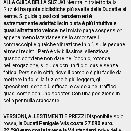
ALLA GUIDA DELLA SUZUKI
Neutra in traiettoria, la
Suzuki
ha quote ciclistiche più svelte della Ducati e si
sente. Si guida quasi col pensiero ed è
estremamente adattabile: in pista è più intuitiva e
quasi altrettanto veloce
; nel misto paga sospensioni
appena meno istantanee nello smorzare i
contraccolpi e qualche vibrazione in più sulle pedane
ai medi regimi. Però è vivibilissima: silenziosa,
quando conviene non dare nell'occhio, rotonda
nell'erogazione, si guida con un filo di gas e senza
fatica. Persino in città, dove il cambio è più facile da
mettere in folle, la frizione è più leggera, gli
specchietti sono più efficaci e svicola nel traffico
quasi come con uno scooter. Con una posizione in
sella per nulla stancante.
VERSIONI, ALLESTIMENTI E PREZZI
Disponibile solo
rossa,
la Ducati Panigale V4s costa 27.890 euro.
22.590 euro costa invece la V4 standard
: priva delle