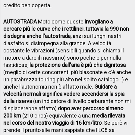
credito ben coperta…
AUTOSTRADA
Moto come queste
invogliano a
cercare più le curve che i rettilinei, tuttavia la 990 non
disdegna anche l'autostrada, anzi
sui lunghi nastri
d'asfalto si disimpegna alla grande. A velocità
costante le vibrazioni (sensibili quando si chiama il
motore a dare il massimo) sono poche e per nulla
fastidiose,
la protezione dall'aria è più che dignitosa
(meglio di certe concorrenti più blasonate e c'è anche
un parabrezza touring più alto nel solito catalogo…) e
anche l'autonomia non è affatto male.
Guidare a
velocità normali significa vedere accendersi la spia
della riserva
(un indicatore di livello carburante non mi
dispiacerebbe affatto)
dopo aver percorso almeno
200 km
(210 circa) equivalente a una
media rilevata
nel corso del nostro viaggio di 16 km/litro
. Se però vi
prende il prurito alle mani sappiate che l'LC8 sa