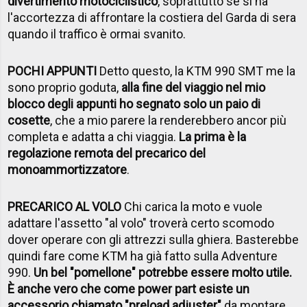
divertimento motociclistico
, soprattutto se si ha
l'accortezza di affrontare la costiera del Garda di sera
quando il traffico è ormai svanito.
POCHI APPUNTI
Detto questo, la KTM 990 SMT me la
sono proprio goduta,
alla fine del viaggio nel mio
blocco degli appunti ho segnato solo un paio di
cosette
, che a mio parere la renderebbero ancor più
completa e adatta a chi viaggia.
La prima è la
regolazione remota del precarico del
monoammortizzatore
.
PRECARICO AL VOLO
Chi carica la moto e vuole
adattare l'assetto "al volo" troverà certo scomodo
dover operare con gli attrezzi sulla ghiera. Basterebbe
quindi fare come KTM ha già fatto sulla Adventure
990.
Un bel "pomellone" potrebbe essere molto utile.
È anche vero che come power part esiste un
accessorio chiamato "preload adjuster"
da montare