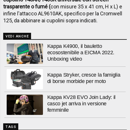
trasparente o fumé (
con misure 35 x 41 cm, H x L) e
infine l'attacco AL9610AK, specifico per la Cromwell
125, da abbinare ai cupolini sopra indicati.
VEDI ANCHE
Kappa K4900, il bauletto
ecosostenibile a EICMA 2022.
Unboxing video
Kappa Stryker, cresce la famiglia
di borse morbide per moto
Kappa KV28 EVO Join Lady: il
casco jet arriva in versione
femminile
TAGS