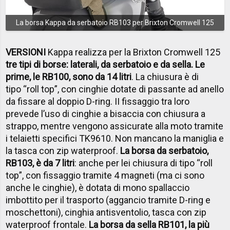
La borsa Kappa da serbatoio RB103 per Brixton Cromwell 125
VERSIONI
Kappa realizza per la Brixton Cromwell 125
tre tipi di borse: laterali, da serbatoio e da sella. Le
prime, le RB100, sono da 14 litri
. La chiusura è di
tipo “roll top”, con cinghie dotate di passante ad anello
da fissare al doppio D-ring. II fissaggio tra loro
prevede l’uso di cinghie a bisaccia con chiusura a
strappo, mentre vengono assicurate alla moto tramite
i telaietti specifici TK9610. Non mancano la maniglia e
la tasca con zip waterproof.
La borsa da serbatoio,
RB103, è da 7 litri
: anche per lei chiusura di tipo “roll
top”, con fissaggio tramite 4 magneti (ma ci sono
anche le cinghie), è dotata di mono spallaccio
imbottito per il trasporto (aggancio tramite D-ring e
moschettoni), cinghia antisventolio, tasca con zip
waterproof frontale.
La borsa da sella RB101, la più