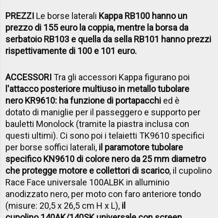
PREZZI
Le borse laterali
Kappa RB100 hanno un
prezzo di 155 euro la coppia, mentre la borsa da
serbatoio RB103 e quella da sella RB101 hanno prezzi
rispettivamente di 100 e 101 euro.
ACCESSORI
Tra gli accessori Kappa figurano poi
l'attacco posteriore multiuso in metallo tubolare
nero KR9610: ha funzione di portapacchi
ed è
dotato di maniglie per il passeggero e supporto per
bauletti Monolock (tramite la piastra inclusa con
questi ultimi). Ci sono poi i telaietti TK9610 specifici
per borse soffici laterali,
il paramotore tubolare
specifico KN9610 di colore nero da 25 mm diametro
che protegge motore e collettori di scarico
, il cupolino
Race Face universale 100ALBK in alluminio
anodizzato nero, per moto con faro anteriore tondo
(misure: 20,5 x 26,5 cm H x L),
il
cupolino 140AK/140SK universale con screen