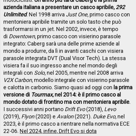
azienda italiana a presentare un casco apribile,
292
Unlimited
. Nel 1998 arriva
Just One
, primo casco con
mentoniera apribile tramite un solo tasto che può
trasformarsi in un jet. Nel 2002, invece, è tempo
di
Downtown
, primo casco con visierino parasole
integrato: Caberg sarà una delle prime aziende al
mondo a produrre, da lì in avanti caschi con visiera
parasole integrata DVT (Dual Visor Tech). La stessa
visiera fa il suo ingresso anche nel mondo degli
integrali con
Solo
, nel 2005, mentre nel 2008 arriva
V2X Carbon
, modello integrale con visierino parasole
e calotta in carbonio. Siamo quasi ad oggi con
la prima
versione di
Tourmax
, nel 2014: è il primo casco al
mondo dotato di frontino ma con mentoniera apribile
.
I successivi anni portano
Drift Evo
(2018),
Levo
(2019),
Flyon
(2020) e
Avalon
(2021).
Duke Evo
, nel
2023, è il primo casco a rientrare nella normativa ECE
22-06.
Nel 2024, infine, Drift Evo si dota