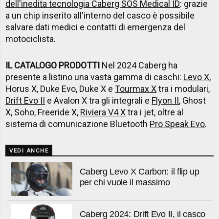
dell'inedita tecnologia Caberg SOS Medical ID
: grazie
a un chip inserito all'interno del casco è possibile
salvare dati medici e contatti di emergenza del
motociclista.
IL CATALOGO PRODOTTI
Nel 2024 Caberg ha
presente a listino una vasta gamma di caschi:
Levo X
,
Horus X, Duke Evo, Duke X e
Tourmax X
tra i modulari,
Drift Evo II
e Avalon X tra gli integrali e
Flyon II
, Ghost
X, Soho, Freeride X,
Riviera V4 X
tra i jet, oltre al
sistema di comunicazione Bluetooth
Pro Speak Evo
.
VEDI ANCHE
Caberg Levo X Carbon: il flip up
per chi vuole il massimo
Caberg 2024: Drift Evo II, il casco