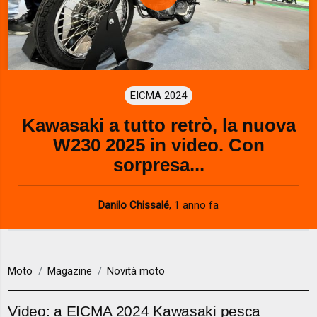
P
l
a
EICMA 2024
y
Kawasaki a tutto retrò, la nuova
V
W230 2025 in video. Con
i
sorpresa...
d
Danilo Chissalé
,
1 anno fa
e
o
Moto
Magazine
Novità moto
Video: a EICMA 2024 Kawasaki pesca