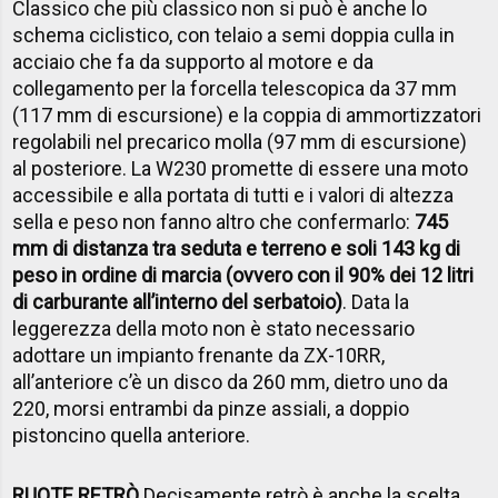
Classico che più classico non si può è anche lo
schema ciclistico, con telaio a semi doppia culla in
acciaio che fa da supporto al motore e da
collegamento per la forcella telescopica da 37 mm
(117 mm di escursione) e la coppia di ammortizzatori
regolabili nel precarico molla (97 mm di escursione)
al posteriore. La W230 promette di essere una moto
accessibile e alla portata di tutti e i valori di altezza
sella e peso non fanno altro che confermarlo:
745
mm di distanza tra seduta e terreno e soli 143 kg di
peso in ordine di marcia (ovvero con il 90% dei 12 litri
di carburante all’interno del serbatoio)
. Data la
leggerezza della moto non è stato necessario
adottare un impianto frenante da ZX-10RR,
all’anteriore c’è un disco da 260 mm, dietro uno da
220, morsi entrambi da pinze assiali, a doppio
pistoncino quella anteriore.
RUOTE RETRÒ
Decisamente retrò è anche la scelta