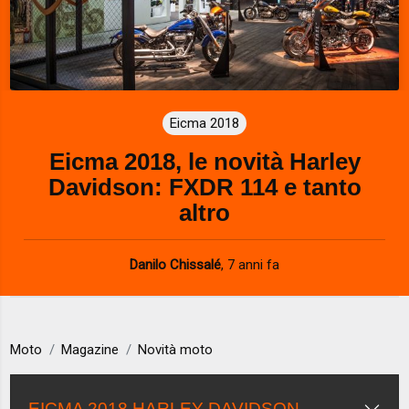
Eicma 2018
Eicma 2018, le novità Harley
Davidson: FXDR 114 e tanto
altro
Danilo Chissalé
,
7 anni fa
Moto
Magazine
Novità moto
EICMA 2018 HARLEY DAVIDSON