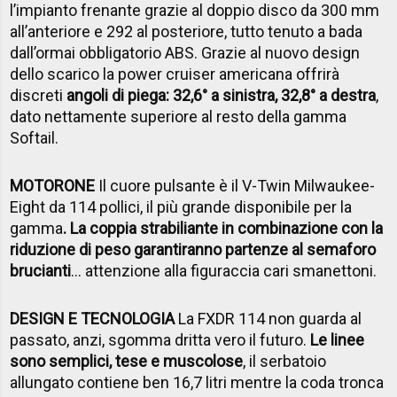
l’impianto frenante grazie al doppio disco da 300 mm
all’anteriore e 292 al posteriore, tutto tenuto a bada
dall’ormai obbligatorio ABS. Grazie al nuovo design
dello scarico la power cruiser americana offrirà
discreti
angoli di piega: 32,6° a sinistra, 32,8° a destra
,
dato nettamente superiore al resto della gamma
Softail.
MOTORONE
Il cuore pulsante è il V-Twin Milwaukee-
Eight da 114 pollici, il più grande disponibile per la
gamma
. La coppia strabiliante in combinazione con la
riduzione di peso garantiranno partenze al semaforo
brucianti
… attenzione alla figuraccia cari smanettoni.
DESIGN E TECNOLOGIA
La FXDR 114 non guarda al
passato, anzi, sgomma dritta vero il futuro.
Le linee
sono semplici, tese e muscolose
, il serbatoio
allungato contiene ben 16,7 litri mentre la coda tronca