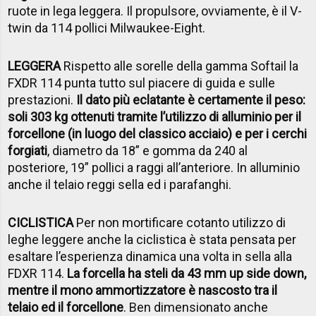
ruote in lega leggera. Il propulsore, ovviamente, è il V-
twin da 114 pollici Milwaukee-Eight.
LEGGERA
Rispetto alle sorelle della gamma Softail la
FXDR 114 punta tutto sul piacere di guida e sulle
prestazioni.
Il dato più eclatante è certamente il peso:
soli 303 kg ottenuti tramite l’utilizzo di alluminio per il
forcellone (in luogo del classico acciaio) e per i cerchi
forgiati
, diametro da 18” e gomma da 240 al
posteriore, 19” pollici a raggi all’anteriore. In alluminio
anche il telaio reggi sella ed i parafanghi.
CICLISTICA
Per non mortificare cotanto utilizzo di
leghe leggere anche la ciclistica è stata pensata per
esaltare l’esperienza dinamica una volta in sella alla
FDXR 114.
La forcella ha steli da 43 mm up side down,
mentre il mono ammortizzatore è nascosto tra il
telaio ed il forcellone
. Ben dimensionato anche