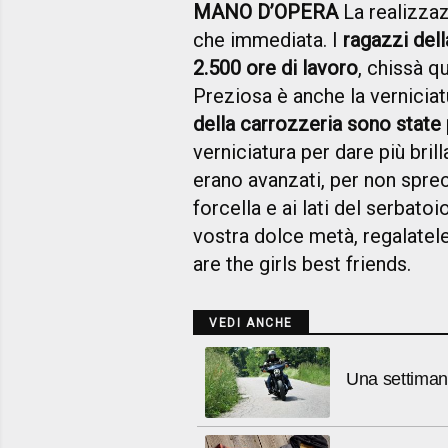
MANO D’OPERA
La realizzazi
che immediata. I
ragazzi del
2.500 ore di lavoro
, chissà q
Preziosa è anche la verniciatu
della carrozzeria sono state 
verniciatura per dare più bri
erano avanzati, per non sprec
forcella e ai lati del serbatoi
vostra dolce metà, regalatel
are the girls best friends.
VEDI ANCHE
Una settiman