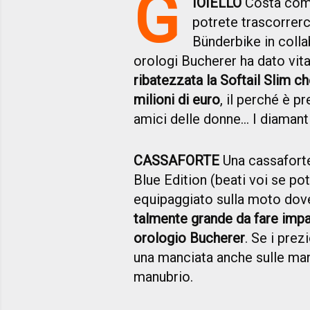
G
IOIELLO
Costa come 
potrete trascorrerc
Bünderbike in colla
orologi Bucherer ha dato vita
ribatezzata la Softail Slim c
milioni di euro
, il perché è p
amici delle donne… I diamanti
CASSAFORTE
Una cassaforte
Blue Edition (beati voi se p
equipaggiato sulla moto do
talmente grande da fare impall
orologio Bucherer
. Se i pre
una manciata anche sulle man
manubrio.