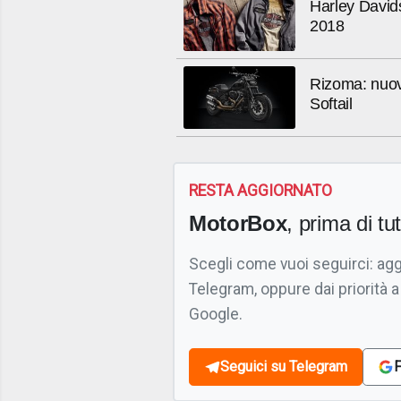
Harley Davids
2018
Rizoma: nuov
Softail
RESTA AGGIORNATO
MotorBox
, prima di tutt
Scegli come vuoi seguirci: ag
Telegram, oppure dai priorità a
Google.
Seguici su Telegram
F