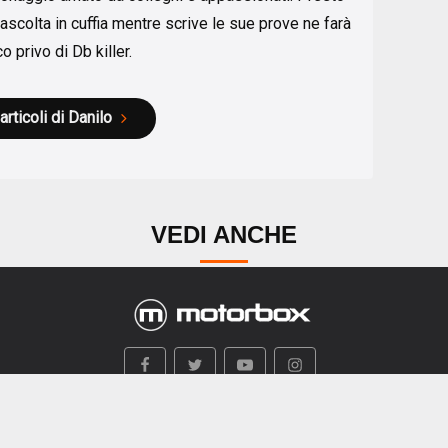
 ascolta in cuffia mentre scrive le sue prove ne farà
 privo di Db killer.
 articoli di Danilo
VEDI ANCHE
i siamo
Mappa Sito
Contatti
Privacy
Termini e condiz