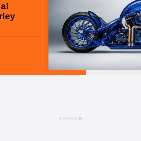
al
rley