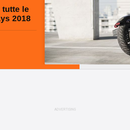
tutte le
ays 2018