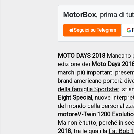
MotorBox
, prima di tutt
Seguici su Telegram
F
MOTO DAYS 2018
Mancano po
edizione dei
Moto Days 201
marchi più importanti present
brand americano porterà diver
della famiglia Sportster
: sti
Eight Special,
nuove interpre
del mondo della personalizza
motore
V-Twin 1200 Evolutio
Ma non è tutto, perché in sc
2018
, tra le quali la
Fat Bob 