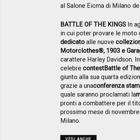
al Salone Eicma di Milano d
BATTLE OF THE KINGS
In ag
in cui poter provare le moto
dedicato
alle nuove
collezio
Motorclothes®, 1903 e Gara
carattere Harley Davidson. Inf
celebre
contest
Battle of Th
giunto alla sua quarta edizion
grazie a una
conferenza stamp
quale saranno proclamati la
m
pronti a combattere per il tito
prossimo mese di novembre 
Milano.
VEDI ANCHE