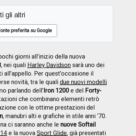
i gli altri
onte preferita su Google
chi giorni all’inizio della nuova
8
, nei quali
Harley Davidson
sarà uno dei
i all’appello. Per quest’occasione il
se novità, tra le quali
due nuovi modelli
amo parlando dell’
Iron 1200
e del
Forty-
tazioni che combinano elementi retrò
zione con le ottime prestazioni del
n
, manubri alti e grafiche in stile anni ‘70.
ena ci saranno anche le
nuove Softail
114
e la nuova
Sport Glide
, già presentati