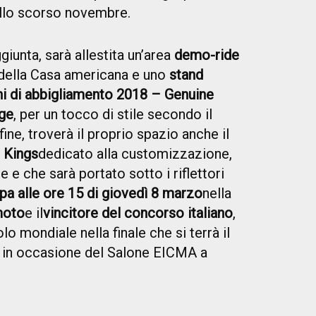
ello scorso novembre.
giunta, sarà allestita un’area
demo-ride
 della Casa americana e uno
stand
ni di abbigliamento 2018 – Genuine
ge
, per un tocco di stile secondo il
ine, troverà il proprio spazio anche il
e Kings
dedicato alla
customizzazione,
e e che sarà portato sotto i riflettori
a alle ore 15 di giovedì 8 marzo
nella
oto
e il
vincitore del concorso italiano
,
lo mondiale nella finale che si terrà il
in occasione del Salone EICMA a