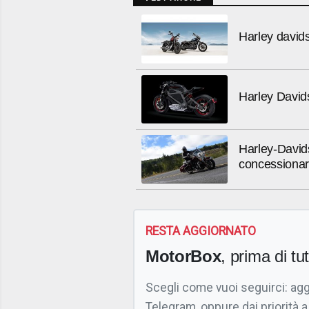
Harley davids
Harley Davids
Harley-Davids
concessionar
RESTA AGGIORNATO
MotorBox
, prima di tutt
Scegli come vuoi seguirci: ag
Telegram, oppure dai priorità a