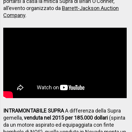
portarsi a casa la mitica Supra di Brian O’Conner,
all’evento organizzato da
Barrett-Jackson Auction
Company
.
INTRAMONTABILE SUPRA
A differenza della Supra
gemella,
venduta nel 2015 per 185.000 dollari
(spinta
da un motore aspirato ed equipaggiata con finte
bombole di NOS), quella venduta in Nevada monta un