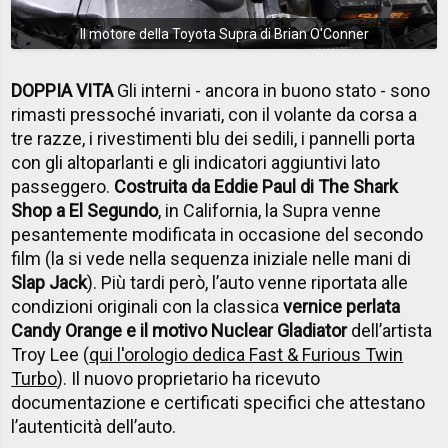
Il motore della Toyota Supra di Brian O'Conner
DOPPIA VITA
Gli interni - ancora in buono stato - sono
rimasti pressoché invariati, con il volante da corsa a
tre razze, i rivestimenti blu dei sedili, i pannelli porta
con gli altoparlanti e gli indicatori aggiuntivi lato
passeggero.
Costruita da Eddie Paul di The Shark
Shop a El Segundo
, in California, la Supra venne
pesantemente modificata in occasione del secondo
film (la si vede nella sequenza iniziale nelle mani di
Slap Jack
). Più tardi però, l’auto venne riportata alle
condizioni originali con la classica
vernice perlata
Candy Orange e il motivo Nuclear Gladiator
dell’artista
Troy Lee (
qui l'orologio dedica Fast & Furious Twin
Turbo
). Il nuovo proprietario ha ricevuto
documentazione e certificati specifici che attestano
l’autenticità dell’auto.