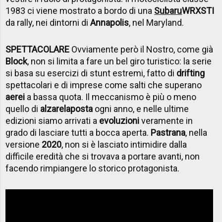
1983 ci viene mostrato a bordo di una
Subaru
WRX
STI
da rally, nei dintorni di
Annapolis
, nel Maryland.
SPETTACOLARE
Ovviamente però il Nostro, come già
Block
, non si limita a fare un bel giro turistico: la serie
si basa su esercizi di stunt estremi, fatto di
drifting
spettacolari e di imprese come salti che superano
aerei
a bassa quota. Il meccanismo è più o meno
quello di
alzare
la
posta
ogni anno, e nelle ultime
edizioni siamo arrivati a
evoluzioni
veramente in
grado di lasciare tutti a bocca aperta.
Pastrana
, nella
versione
2020
, non si è lasciato intimidire dalla
difficile eredità che si trovava a portare avanti, non
facendo rimpiangere lo storico protagonista.