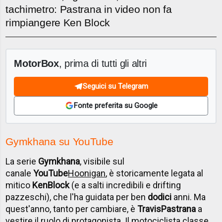
tachimetro: Pastrana in video non fa
rimpiangere Ken Block
MotorBox
, prima di tutti gli altri
Seguici su Telegram
Fonte preferita su Google
Gymkhana su YouTube
La serie
Gymkhana
, visibile sul
canale
YouTube
Hoonigan
, è storicamente legata al
mitico
Ken
Block
(e a salti incredibili e drifting
pazzeschi), che l'ha guidata per ben
dodici
anni. Ma
quest'anno, tanto per cambiare, è
Travis
Pastrana
a
vestire il ruolo di protagonista. Il motociclista classe