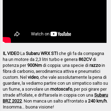
IL VIDEO
La
Subaru WRX STI
che gli fa da compagna
ha un motore da 2,3 litri turbo e genera
862
CV
di
potenza per
900
Nm
di coppia: una specie di
razzo
in
fibra di carbonio, aerodinamica attiva e pneumatici
custom. Nel
video
, che vale assolutamente la pena di
guardare, la vediamo partire con un simpatico salto su
un fiume, a sorvolare un
motoscafo
, per poi girare per
strade affollate, e driftarsela in coppia con una
Subaru
BRZ 2022
. Non manca un salto affrontato a
240 km/h
.
Insomma... buona visione!