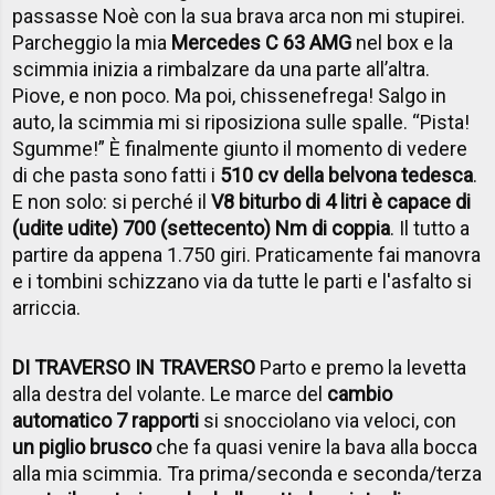
passasse Noè con la sua brava arca non mi stupirei.
Parcheggio la mia
Mercedes C 63 AMG
nel box e la
scimmia inizia a rimbalzare da una parte all’altra.
Piove, e non poco. Ma poi, chissenefrega! Salgo in
auto, la scimmia mi si riposiziona sulle spalle. “Pista!
Sgumme!” È finalmente giunto il momento di vedere
di che pasta sono fatti i
510 cv della belvona tedesca
.
E non solo: si perché il
V8 biturbo di 4 litri è capace di
(udite udite) 700 (settecento) Nm di coppia
. Il tutto a
partire da appena 1.750 giri. Praticamente fai manovra
e i tombini schizzano via da tutte le parti e l'asfalto si
arriccia.
DI TRAVERSO IN TRAVERSO
Parto e premo la levetta
alla destra del volante. Le marce del
cambio
automatico 7 rapporti
si snocciolano via veloci, con
un piglio brusco
che fa quasi venire la bava alla bocca
alla mia scimmia. Tra prima/seconda e seconda/terza