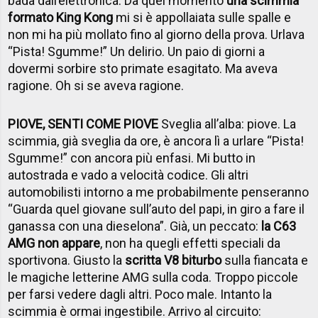
bada dall’elettronica. Da quel momento
una scimmia
formato King Kong
mi si è appollaiata sulle spalle e
non mi ha più mollato fino al giorno della prova. Urlava
“Pista! Sgumme!” Un delirio. Un paio di giorni a
dovermi sorbire sto primate esagitato. Ma aveva
ragione. Oh si se aveva ragione.
PIOVE, SENTI COME PIOVE
Sveglia all’alba: piove. La
scimmia, già sveglia da ore, è ancora lì a urlare “Pista!
Sgumme!” con ancora più enfasi. Mi butto in
autostrada e vado a velocità codice. Gli altri
automobilisti intorno a me probabilmente penseranno
“Guarda quel giovane sull’auto del papi, in giro a fare il
ganassa con una dieselona”. Già, un peccato:
la C63
AMG non appare
, non ha quegli effetti speciali da
sportivona. Giusto la
scritta V8 biturbo
sulla fiancata e
le magiche letterine AMG sulla coda. Troppo piccole
per farsi vedere dagli altri. Poco male. Intanto la
scimmia è ormai ingestibile. Arrivo al circuito: