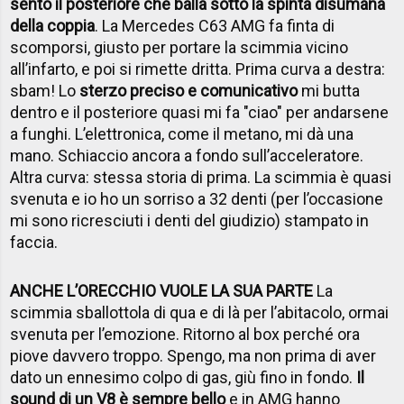
sento il posteriore che balla sotto la spinta disumana
della coppia
. La Mercedes C63 AMG fa finta di
scomporsi, giusto per portare la scimmia vicino
all’infarto, e poi si rimette dritta. Prima curva a destra:
sbam! Lo
sterzo preciso e comunicativo
mi butta
dentro e il posteriore quasi mi fa "ciao" per andarsene
a funghi. L’elettronica, come il metano, mi dà una
mano. Schiaccio ancora a fondo sull’acceleratore.
Altra curva: stessa storia di prima. La scimmia è quasi
svenuta e io ho un sorriso a 32 denti (per l’occasione
mi sono ricresciuti i denti del giudizio) stampato in
faccia.
ANCHE L’ORECCHIO VUOLE LA SUA PARTE
La
scimmia sballottola di qua e di là per l’abitacolo, ormai
svenuta per l’emozione. Ritorno al box perché ora
piove davvero troppo. Spengo, ma non prima di aver
dato un ennesimo colpo di gas, giù fino in fondo.
Il
sound di un V8 è sempre bello
e in AMG hanno