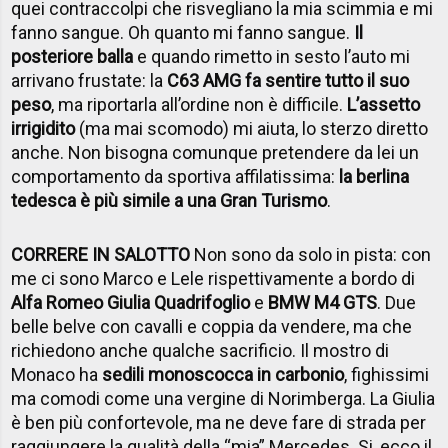
quei contraccolpi che risvegliano la mia scimmia e mi
fanno sangue. Oh quanto mi fanno sangue.
Il
posteriore balla
e quando rimetto in sesto l’auto mi
arrivano frustate: la
C63 AMG fa sentire tutto il suo
peso
, ma riportarla all’ordine non è difficile.
L’assetto
irrigidito
(ma mai scomodo) mi aiuta, lo sterzo diretto
anche. Non bisogna comunque pretendere da lei un
comportamento da sportiva affilatissima:
la berlina
tedesca è più simile a una Gran Turismo
.
CORRERE IN SALOTTO
Non sono da solo in pista: con
me ci sono Marco e Lele rispettivamente a bordo di
Alfa Romeo Giulia Quadrifoglio
e
BMW M4 GTS
. Due
belle belve con cavalli e coppia da vendere, ma che
richiedono anche qualche sacrificio. Il mostro di
Monaco ha
sedili monoscocca in carbonio
, fighissimi
ma comodi come una vergine di Norimberga. La Giulia
è ben più confortevole, ma ne deve fare di strada per
raggiungere la qualità della “mia” Mercedes. Si, ecco il