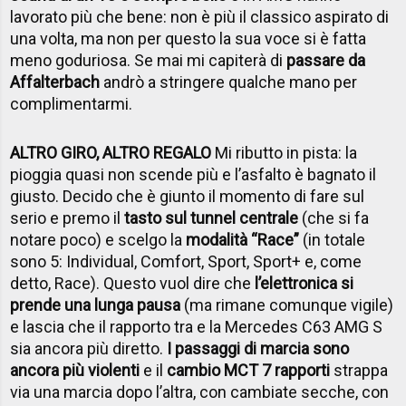
lavorato più che bene: non è più il classico aspirato di
una volta, ma non per questo la sua voce si è fatta
meno goduriosa. Se mai mi capiterà di
passare da
Affalterbach
andrò a stringere qualche mano per
complimentarmi.
ALTRO GIRO, ALTRO REGALO
Mi ributto in pista: la
pioggia quasi non scende più e l’asfalto è bagnato il
giusto. Decido che è giunto il momento di fare sul
serio e premo il
tasto sul tunnel centrale
(che si fa
notare poco) e scelgo la
modalità “Race”
(in totale
sono 5: Individual, Comfort, Sport, Sport+ e, come
detto, Race). Questo vuol dire che
l’elettronica si
prende una lunga pausa
(ma rimane comunque vigile)
e lascia che il rapporto tra e la Mercedes C63 AMG S
sia ancora più diretto.
I passaggi di marcia sono
ancora più violenti
e il
cambio MCT 7 rapporti
strappa
via una marcia dopo l’altra, con cambiate secche, con